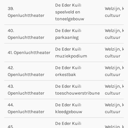
De Eder Kuil:
39.
Welzijn, ku
speelveld en
Openluchttheater
cultuur
toneelgebouw
40.
De Eder Kuil:
Welzijn, ku
Openluchttheater
parkaanleg
cultuur
De Eder Kuil:
Welzijn, ku
41. Openluchttheater
muziekpodium
cultuur
42.
De Eder Kuil:
Welzijn, ku
Openluchttheater
orkestbak
cultuur
43.
De Eder Kuil:
Welzijn, ku
Openluchttheater
toeschouwerstribune
cultuur
44.
De Eder Kuil:
Welzijn, ku
Openluchttheater
kleedgebouw
cultuur
De Eder Kuil:
45.
Welzijn, ku