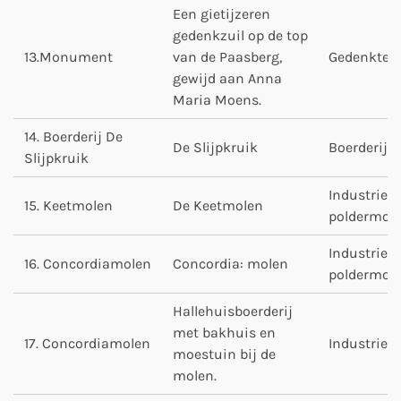
Een gietijzeren
gedenkzuil op de top
13.Monument
van de Paasberg,
Gedenktek
gewijd aan Anna
Maria Moens.
14. Boerderij De
De Slijpkruik
Boerderij
Slijpkruik
Industrie- 
15. Keetmolen
De Keetmolen
poldermol
Industrie- 
16. Concordiamolen
Concordia: molen
poldermol
Hallehuisboerderij
met bakhuis en
17. Concordiamolen
Industrie
moestuin bij de
molen.