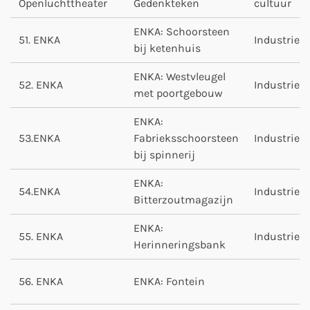
Openluchttheater
Gedenkteken
cultuur
ENKA: Schoorsteen
51. ENKA
Industrie
bij ketenhuis
ENKA: Westvleugel
52. ENKA
Industrie
met poortgebouw
ENKA:
53.ENKA
Fabrieksschoorsteen
Industrie
bij spinnerij
ENKA:
54.ENKA
Industrie
Bitterzoutmagazijn
ENKA:
55. ENKA
Industrie
Herinneringsbank
56. ENKA
ENKA: Fontein