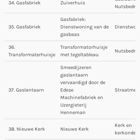
34. Gasfabriek
Zuiverhuis
Nutsbedrij
Gasfabriek:
35. Gasfabriek
Dienstwoning van de
Dienstwon
gasbaas
36.
Transformatorhuisje
Nutsbedrij
Transformaterhuisje
met tegeltableau
Smeedijzeren
gaslantaarn
vervaardigd door de
37. Gaslantaarn
Edese
Straatmeub
Machinefabriek en
IJzergieterij
Henneman
Kerk en
38. Nieuwe Kerk
Nieuwe Kerk
kerkonderd