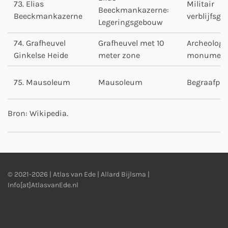
73. Elias
Militair
Beeckmankazerne:
Beeckmankazerne
verblijfsg
Legeringsgebouw
74. Grafheuvel
Grafheuvel met 10
Archeologi
Ginkelse Heide
meter zone
monumen
75. Mausoleum
Mausoleum
Begraafpla
Bron: Wikipedia.
© 2021-2026 | Atlas van Ede | Allard Bijlsma |
Info[at]AtlasvanEde.nl