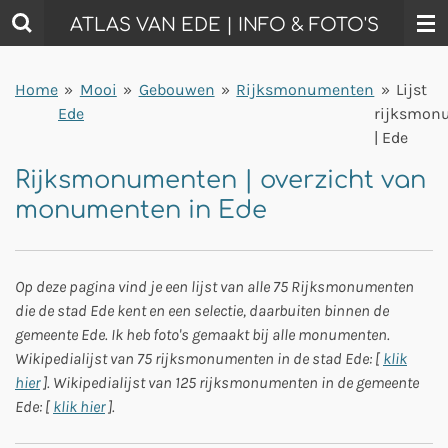
Ga
ATLAS VAN EDE | INFO & FOTO'S
direct
naar
Home
»
Mooi
»
Gebouwen
»
Rijksmonumenten
»
Lijst
de
Ede
rijksmon
hoofdinhoud
| Ede
Rijksmonumenten | overzicht van
monumenten in Ede
Op deze pagina vind je een lijst van alle 75 Rijksmonumenten
die de stad Ede kent en een selectie, daarbuiten binnen de
gemeente Ede. Ik heb foto's gemaakt bij alle monumenten.
Wikipedialijst van 75 rijksmonumenten in de stad Ede: [
klik
hier
]. Wikipedialijst van 125 rijksmonumenten in de gemeente
Ede: [
klik hier
].