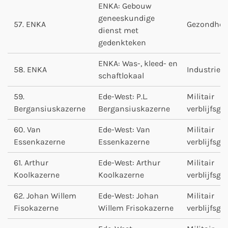
ENKA: Gebouw
geneeskundige
57. ENKA
Gezondhei
dienst met
gedenkteken
ENKA: Was-, kleed- en
58. ENKA
Industrie
schaftlokaal
59.
Ede-West: P.L.
Militair
Bergansiuskazerne
Bergansiuskazerne
verblijfsg
60. Van
Ede-West: Van
Militair
Essenkazerne
Essenkazerne
verblijfsg
61. Arthur
Ede-West: Arthur
Militair
Koolkazerne
Koolkazerne
verblijfsg
62. Johan Willem
Ede-West: Johan
Militair
Fisokazerne
Willem Frisokazerne
verblijfsg