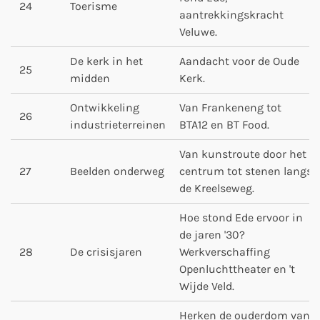
24
Toerisme
aantrekkingskracht
Veluwe.
De kerk in het
Aandacht voor de Oude
25
midden
Kerk.
Ontwikkeling
Van Frankeneng tot
26
industrieterreinen
BTA12 en BT Food.
Van kunstroute door het
27
Beelden onderweg
centrum tot stenen langs
de Kreelseweg.
Hoe stond Ede ervoor in
de jaren '30?
28
De crisisjaren
Werkverschaffing
Openluchttheater en 't
Wijde Veld.
Herken de ouderdom van