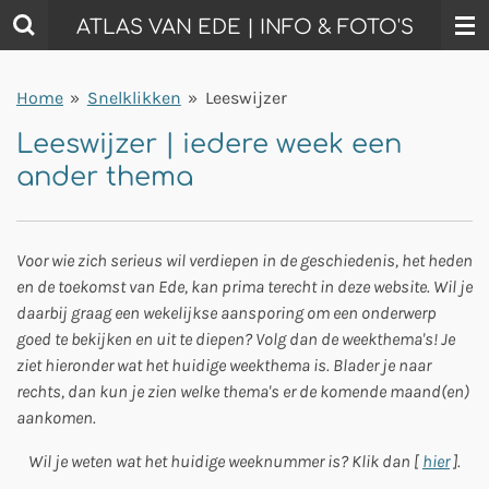
Ga
ATLAS VAN EDE | INFO & FOTO'S
direct
naar
Home
»
Snelklikken
»
Leeswijzer
de
hoofdinhoud
Leeswijzer | iedere week een
ander thema
Voor wie zich serieus wil verdiepen in de geschiedenis, het heden
en de toekomst van Ede, kan prima terecht in deze website. Wil je
daarbij graag een wekelijkse aansporing om een onderwerp
goed te bekijken en uit te diepen? Volg dan de weekthema's! Je
ziet hieronder wat het huidige weekthema is. Blader je naar
rechts, dan kun je zien welke thema's er de komende maand(en)
aankomen.
Wil je weten wat het huidige weeknummer is? Klik dan [
hier
].