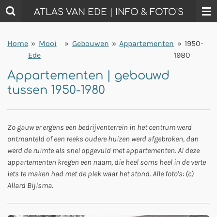
Ga
ATLAS VAN EDE | INFO & FOTO'S
direct
naar
Home
»
Mooi
»
Gebouwen
»
Appartementen
»
1950-
de
Ede
1980
hoofdinhoud
Appartementen | gebouwd
tussen 1950-1980
Zo gauw er ergens een bedrijventerrein in het centrum werd
ontmanteld of een reeks oudere huizen werd afgebroken, dan
werd de ruimte als snel opgevuld met appartementen. Al deze
appartementen kregen een naam, die heel soms heel in de verte
iets te maken had met de plek waar het stond. Alle foto's: (c)
Allard Bijlsma.