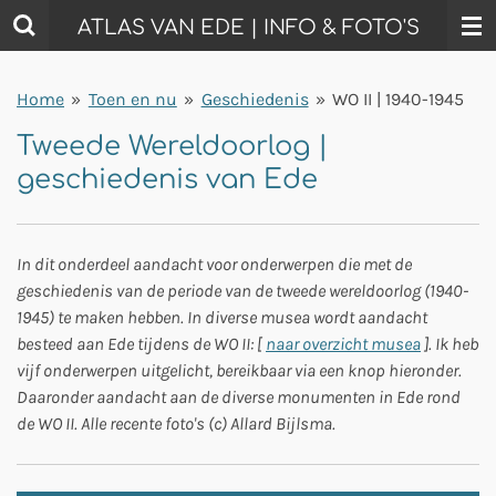
Ga
ATLAS VAN EDE | INFO & FOTO'S
direct
naar
Home
»
Toen en nu
»
Geschiedenis
»
WO II | 1940-1945
de
hoofdinhoud
Tweede Wereldoorlog |
geschiedenis van Ede
In dit onderdeel aandacht voor onderwerpen die met de
geschiedenis van de periode van de tweede wereldoorlog (1940-
1945) te maken hebben. In diverse musea wordt aandacht
besteed aan Ede tijdens de WO II: [
naar overzicht musea
]. Ik heb
vijf onderwerpen uitgelicht, bereikbaar via een knop hieronder.
Daaronder aandacht aan de diverse monumenten in Ede rond
de WO II. Alle recente foto's (c) Allard Bijlsma.