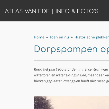
Ga
ATLAS VAN EDE | INFO & FOTO'S
direct
naar
de
hoofdinhoud
Home
»
Toen en nu
»
Historische plekke
Dorpspompen op 
Rond het jaar 1900 stonden in het centrum van 
watertoren en waterleiding in Ede, maar daar war
hiervan geplaatst. Zwengelen hoeft niet meer; ge