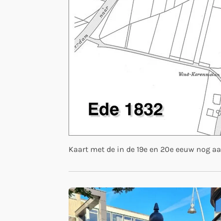
Kaart met de in de 19e en 20e eeuw nog a