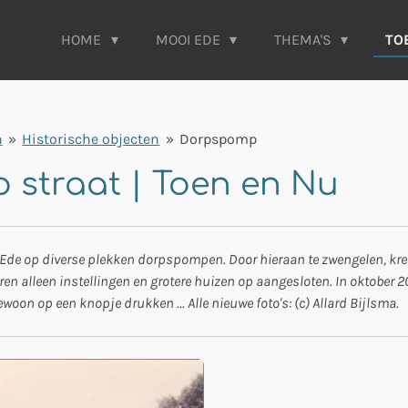
HOME
MOOI EDE
THEMA'S
TO
n
»
Historische objecten
»
Dorpspomp
straat | Toen en Nu
Ede op diverse plekken dorpspompen. Door hieraan te zwengelen, kree
en alleen instellingen en grotere huizen op aangesloten. In oktober 20
woon op een knopje drukken ... Alle nieuwe foto's: (c) Allard Bijlsma.