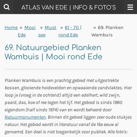
Ga
ATLAS VAN EDE | INFO & FOTO'S
direct
naar
Home
»
Mooi
»
Must
»
61 - 70 |
»
69. Planken
de
Ede
see
rond Ede
Wambuis
hoofdinhoud
69. Natuurgebied Planken
Wambuis | Mooi rond Ede
Planken Wambuis is een prachtig gebied met uitgestrekte
bossen, glooiende heidevelden en opwaaiende zandvlaktes. Hier
loop je (vroeg in de ochtend) altijd een edelhert, wild zwijn,
paard, das, koe of ree tegen het lijf. Het gebied is sinds 1980
eigendom (half sinds 1974) van en wordt beheerd door
Natuurmonumenten
. Binnen dit gebied liggen zeer oude stukjes
natuur. Het gebied wordt in literatuur vanaf de 16e eeuw al
genoemd. Een deel is niet toegankelijk voor publiek. Alle foto's: