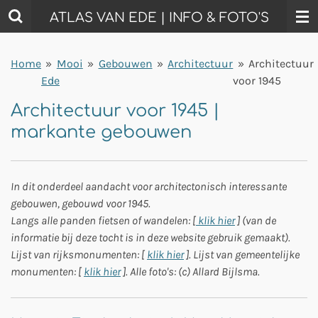
Ga
ATLAS VAN EDE | INFO & FOTO'S
direct
naar
Home
»
Mooi
»
Gebouwen
»
Architectuur
»
Architectuur
de
Ede
voor 1945
hoofdinhoud
Architectuur voor 1945 |
markante gebouwen
In dit onderdeel aandacht voor architectonisch interessante
gebouwen, gebouwd voor 1945.
Langs alle panden fietsen of wandelen: [
klik hier
] (van de
informatie bij deze tocht is in deze website gebruik gemaakt).
Lijst van rijksmonumenten: [
klik hier
]. Lijst van gemeentelijke
monumenten: [
klik hier
]. Alle foto's: (c) Allard Bijlsma.