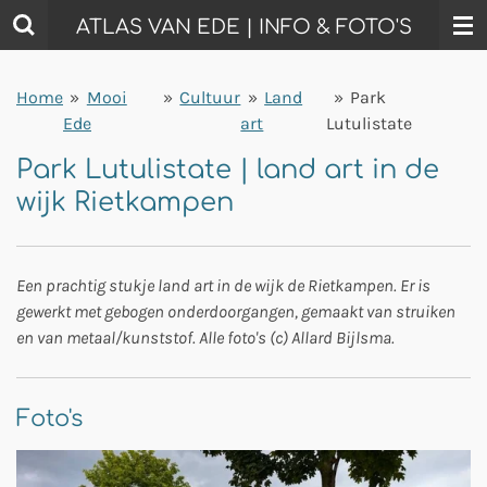
Ga
ATLAS VAN EDE | INFO & FOTO'S
direct
naar
Home
»
Mooi
»
Cultuur
»
Land
»
Park
de
Ede
art
Lutulistate
hoofdinhoud
Park Lutulistate | land art in de
wijk Rietkampen
Een prachtig stukje land art in de wijk de Rietkampen. Er is
gewerkt met gebogen onderdoorgangen, gemaakt van struiken
en van metaal/kunststof. Alle foto's (c) Allard Bijlsma.
Foto's