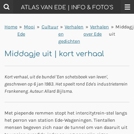
Ga
ATLAS VAN EDE | INFO & FOTO'S
direct
naar
Home
»
Mooi
»
Cultuur
»
Verhalen
»
Verhalen
»
Middagj
de
Ede
en
over Ede
uit
hoofdinhoud
gedichten
Middagje uit | kort verhaal
Kort verhaal, uit de bundel 'Een schetsboek van leven',
geschreven op 6 jan 1983. Het speelt rond Ede's industrieterrein
Frankeneng. Auteur: Allard Bijlsma.
Met piepende remmen stopt het intercitytrein-stel langs
het perron van station Ede-Wageningen. Tientallen
mensen begeven zich naar de tunnel om van daaruit uit