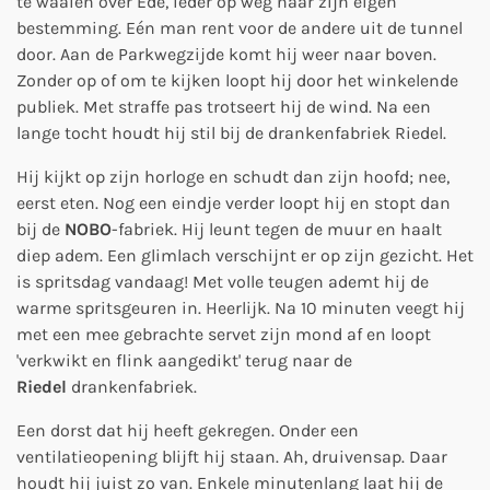
te waaien over Ede, ieder op weg naar zijn eigen
bestemming. Eén man rent voor de andere uit de tunnel
door. Aan de Parkwegzijde komt hij weer naar boven.
Zonder op of om te kijken loopt hij door het winkelende
publiek. Met straffe pas trotseert hij de wind. Na een
lange tocht houdt hij stil bij de drankenfabriek Riedel.
Hij kijkt op zijn horloge en schudt dan zijn hoofd; nee,
eerst eten. Nog een eindje verder loopt hij en stopt dan
bij de
NOBO
-fabriek. Hij leunt tegen de muur en haalt
diep adem. Een glimlach verschijnt er op zijn gezicht. Het
is spritsdag vandaag! Met volle teugen ademt hij de
warme spritsgeuren in. Heerlijk. Na 10 minuten veegt hij
met een mee gebrachte servet zijn mond af en loopt
'verkwikt en flink aangedikt' terug naar de
Riedel
drankenfabriek.
Een dorst dat hij heeft gekregen. Onder een
ventilatieopening blijft hij staan. Ah, druivensap. Daar
houdt hij juist zo van. Enkele minutenlang laat hij de