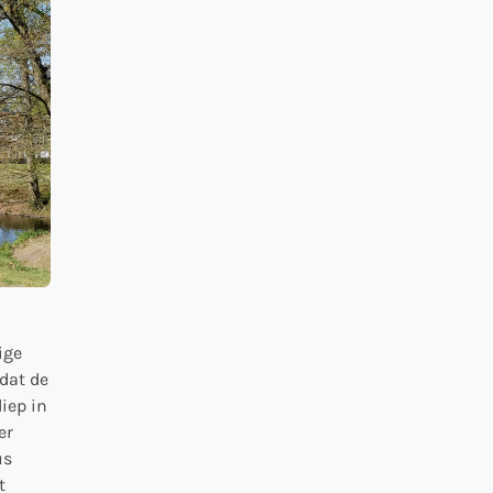
ige
 dat de
iep in
er
us
t