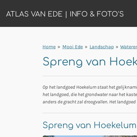
Ga
ATLAS VAN EDE | INFO & FOTO'S
direct
naar
de
hoofdinhoud
Home
»
Mooi Ede
»
Landschap
»
Watere
Spreng van Hoek
Op het landgoed Hoekelum staat het gelijknamig
het landgoed, die het grondwater naar het kast
anders de gracht zal droogvallen. Het landgoed 
Spreng van Hoekelum