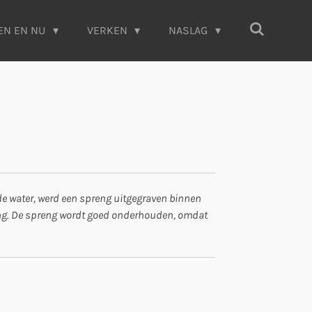
EN EN NU
VERKEN
NASLAG
e
de water, werd een spreng uitgegraven binnen
 Eng. De spreng wordt goed onderhouden, omdat