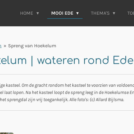
HOME
MOOI EDE
THEMA'S
TO
n
»
Spreng van Hoekelum
elum | wateren rond Ed
e kasteel. Om de gracht rondom het kasteel te voorzien van voldoen
eel laat lopen. Na het kasteel loopt de spreng leeg in de Hoekelumse
het sprengdal zijn vrij toegankelijk.
Alle foto's: (c) Allard Bijlsma.