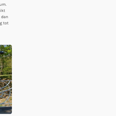
lum.
ikt
t dan
g tot