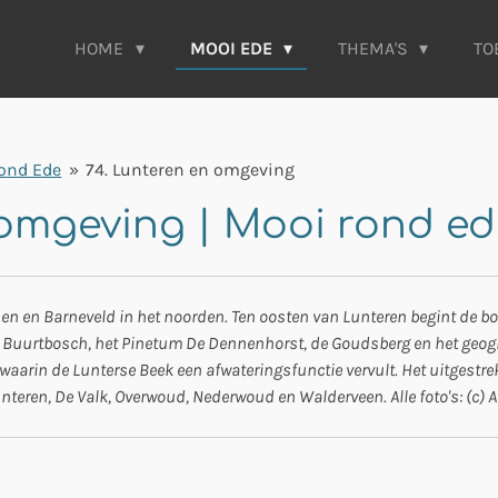
HOME
MOOI EDE
THEMA'S
TO
 rond Ede
»
74. Lunteren en omgeving
 omgeving | Mooi rond ed
iden en Barneveld in het noorden. Ten oosten van Lunteren begint de 
 Buurtbosch, het Pinetum De Dennenhorst, de Goudsberg en het geog
, waarin de Lunterse Beek een afwateringsfunctie vervult. Het uitgestr
ren, De Valk, Overwoud, Nederwoud en Walderveen. Alle foto's: (c) Al