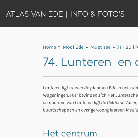
Ga
ATLAS VAN EDE | INFO & FOTO'S
direct
naar
de
hoofdinhoud
Home
»
Mooi Ede
»
Must see
»
71 - 80 |
74. Lunteren en
Lunteren ligt tussen de plaatsen Ede in het zu
Wageningen. Hier bevinden zich Het Luntersche
en noorden van Lunteren ligt de Gelderse Vallei
buurtschappen en overige woonplaatsen Meulunte
Het centrum