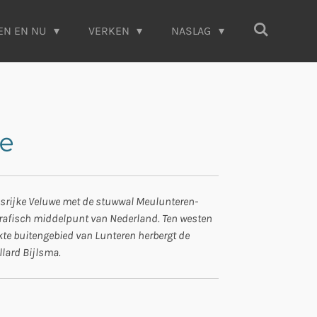
EN EN NU
VERKEN
NASLAG
e
bosrijke Veluwe met de stuwwal Meulunteren-
rafisch middelpunt van Nederland. Ten westen
ekte buitengebied van Lunteren herbergt de
lard Bijlsma.