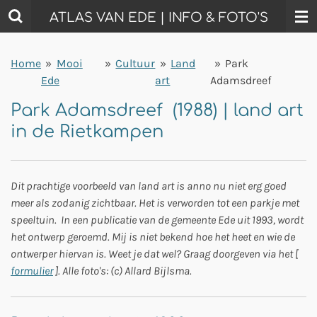
Ga
ATLAS VAN EDE | INFO & FOTO'S
direct
naar
Home
»
Mooi
»
Cultuur
»
Land
»
Park
de
Ede
art
Adamsdreef
hoofdinhoud
Park Adamsdreef (1988) | land art
in de Rietkampen
Dit prachtige voorbeeld van land art is anno nu niet erg goed
meer als zodanig zichtbaar. Het is verworden tot een parkje met
speeltuin. In een publicatie van de gemeente Ede uit 1993, wordt
het ontwerp geroemd. Mij is niet bekend hoe het heet en wie de
ontwerper hiervan is. Weet je dat wel? Graag doorgeven via het [
formulier
]. Alle foto's: (c) Allard Bijlsma.