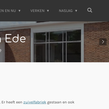
EN EN NU
VERKEN
NASLAG
n Ede
e
 Er heeft een
zuivelfabriek
gestaan en ook