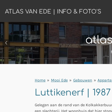
Ga
ATLAS VAN EDE | INFO & FOTO'S
direct
naar
de
hoofdinhoud
atla
Home
»
Mooi Ede
»
Gebouwen
»
Appart
Luttikenerf | 1987
Gelegen aan de rand van de Kolkakkerbuurt
een slachterij. Het woonhuis dat hier ston