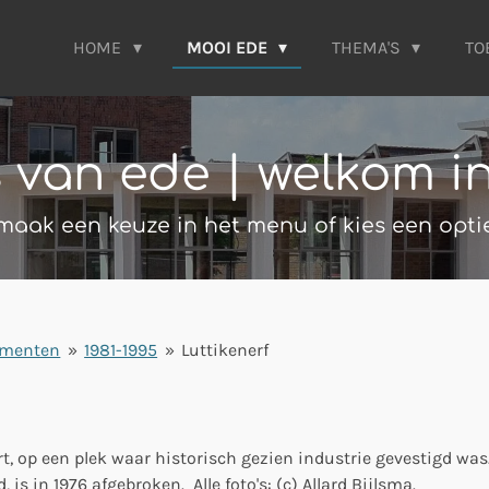
HOME
MOOI EDE
THEMA'S
TO
s van ede | welkom i
maak een keuze in het menu of kies een opti
ementen
»
1981-1995
»
Luttikenerf
, op een plek waar historisch gezien industrie gevestigd was.
d, is in 1976 afgebroken.
Alle foto's: (c) Allard Bijlsma.