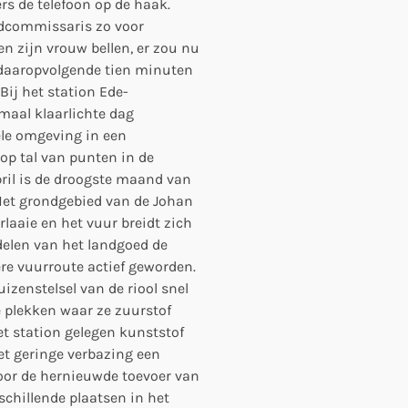
rs de telefoon op de haak.
fdcommissaris zo voor
n zijn vrouw bellen, er zou nu
e daaropvolgende tien minuten
Bij het station Ede-
maal klaarlichte dag
le omgeving in een
 op tal van punten in de
ril is de droogste maand van
 Het grondgebied van de Johan
erlaaie en het vuur breidt zich
 delen van het landgoed de
dere vuurroute actief geworden.
izenstelsel van de riool snel
 plekken waar ze zuurstof
et station gelegen kunststof
et geringe verbazing een
door de hernieuwde toevoer van
schillende plaatsen in het