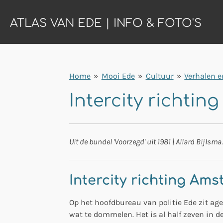
Ga
ATLAS VAN EDE | INFO & FOTO'S
direct
naar
de
hoofdinhoud
Home
»
Mooi Ede
»
Cultuur
»
Verhalen e
Intercity richtin
Uit de bundel 'Voorzegd' uit 1981 | Allard Bijls
Intercity richting Am
Op het hoofdbureau van politie Ede zit age
wat te dommelen. Het is al half zeven in d