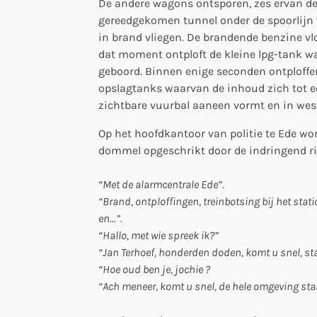
De andere wagons ontsporen, zes ervan de
gereedgekomen tunnel onder de spoorlijn w
in brand vliegen. De brandende benzine vlo
dat moment ontploft de kleine lpg-tank wa
geboord. Binnen enige seconden ontploff
opslagtanks waarvan de inhoud zich tot ee
zichtbare vuurbal aaneen vormt en in west
Op het hoofdkantoor van politie te Ede wor
dommel opgeschrikt door de indringend ri
“Met de alarmcentrale Ede”.
“Brand, ontploffingen, treinbotsing bij het stati
en...”.
“Hallo, met wie spreek ik?”
“Jan Terhoef, honderden doden, komt u snel, s
“Hoe oud ben je, jochie ?
“Ach meneer, komt u snel, de hele omgeving staat