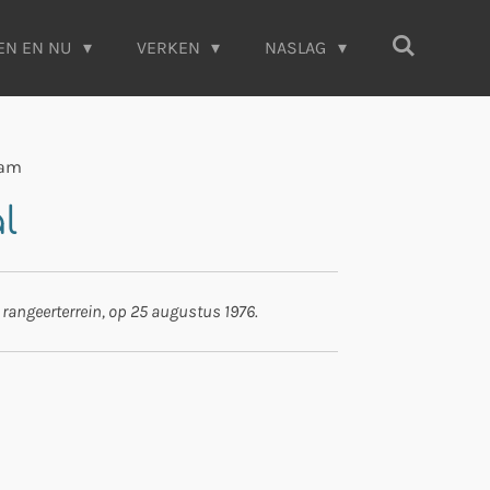
EN EN NU
VERKEN
NASLAG
dam
l
 rangeerterrein, op 25 augustus 1976.