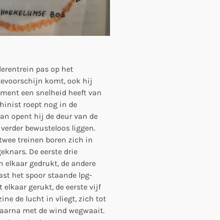
derentrein pas op het
tevoorschijn komt, ook hij
moment een snelheid heeft van
hinist roept nog in de
an opent hij de deur van de
en verder bewusteloos liggen.
 twee treinen boren zich in
eknars. De eerste drie
n elkaar gedrukt, de andere
st het spoor staande lpg-
 elkaar gerukt, de eerste vijf
ne de lucht in vliegt, zich tot
aarna met de wind wegwaait.