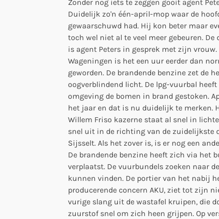
Zonder nog iets te zeggen gooit agent Pete
Duidelijk zo'n één-april-mop waar de hoo
gewaarschuwd had. Hij kon beter maar eve
toch wel niet al te veel meer gebeuren. D
is agent Peters in gesprek met zijn vrouw. 
Wageningen is het een uur eerder dan nor
geworden. De brandende benzine zet de he
oogverblindend licht. De lpg-vuurbal heeft
omgeving de bomen in brand gestoken. Ap
het jaar en dat is nu duidelijk te merken.
Willem Friso kazerne staat al snel in licht
snel uit in de richting van de zuidelijkste
Sijsselt. Als het zover is, is er nog een an
De brandende benzine heeft zich via het bu
verplaatst. De vuurbundels zoeken naar de
kunnen vinden. De portier van het nabij h
producerende concern AKU, ziet tot zijn ni
vurige slang uit de wastafel kruipen, die 
zuurstof snel om zich heen grijpen. Op ver