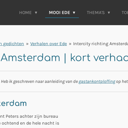
HOME
MOOI EDE
THEMA'S
TO
n gedichten
»
Verhalen over Ede
»
Intercity richting Amster
g Amsterdam | kort verhaa
ma. Heb ik geschreven naar aanleiding van de
gastankontploffing
op het
sterdam
nt Peters achter zijn bureau
e ochtend en de hele nacht is