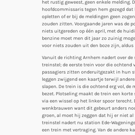
het rustig geweest, geen enkele melding. 
hoofdcommissaris tegen hem gezegd dat h
opletten of er bij de meldingen geen zog
zouden zitten. Voorgaande jaren was de po
niets uitgereden op één april, met de huid
benzine moet men dit jaar zo zuinig mogel
voor niets zouden uit den boze zijn, aldu
Vanuit de richting Arnhem nadert over de 
treinstel; de eerste trein voor die ochtend
passagiers zitten onderuitgezakt in hun s
leggen zwijgend een kaartje terwijl ander
slapen. De trein is die ochtend erg vol, de
bezet. Plotseling maakt de trein een korte
via een wissel op het linker spoor terecht.
wenkbrauwen want dit gebeurt anders nooi
groen, al moet hij zeggen dat hij er niet al
treinstel nadert nu station Ede-Wageninge
een trein met vertraging. Van de andere ka