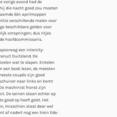
De vorige avond had de
ij die nacht goed zou moeten
enaamde één aprilmoppen
litie verschillende malen voor
ige beschikbare gelden voor
ijk omspringen; dus ritjes
s de hoofdcommissaris.
spoorweg een intercity-
 vanuit Duitsland. De
toelen wat te slapen. Enkelen
en een boek lezen, de meesten
 meeste coupés zijn goed
 schuiver naar links en komt
 De machinist fronst zijn
t. De seinen staan echter op
 te goed op heeft gelet. Het
n, misschien staat daar wel
nt af nadert nog een trein Ede: