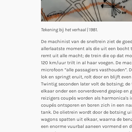
Tekening bij het verhaal | 1981.
De machinist van de sneltrein ziet de goe
allerlaatste moment als die uit een bocht 
remt uit alle macht; de trein die op dat 
120 km/uur trilt in al haar voegen. De mac
microfoon “alle passagiers vasthouden”. D
lok en springt eruit, rolt door en blijft ev
Twintig seconden later volt de botsing; de
elkaar onder een oorverdovend gepiep en g
reizigers coupés worden als harmonica's i
coupés ontsporen en boren zich in een naa
tank. De olietrein wordt door de botsing uit
wagons spatten uit elkaar, waarna de benzi
een enorme vuurbal aaneen vormend en d