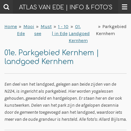
Ga
ATLAS VAN EDE | INFO & FOTO'S
direct
naar
Home
»
Mooi
»
Must
»
1 - 10
»
01.
»
Parkgebied
de
Ede
see
| in Ede
Landgoed
Kernhem
hoofdinhoud
Kernhem
01e. Parkgebied Kernhem |
landgoed Kernhem
Een deel van het landgoed, gelegen aan beide zijden van de
N224, is ingericht als parkgebied. Hier worden yogalessen
gehouden, gewandeld en hardgelopen. Er staan her en der ook
kunstwerken. Delen van het park zijn de afgelopen decennia
door de gemeente toegevoegd aan het landgoed, waardoor iets
meer van de oude grandeur is hersteld. Alle foto's: Allard Bijlsma.