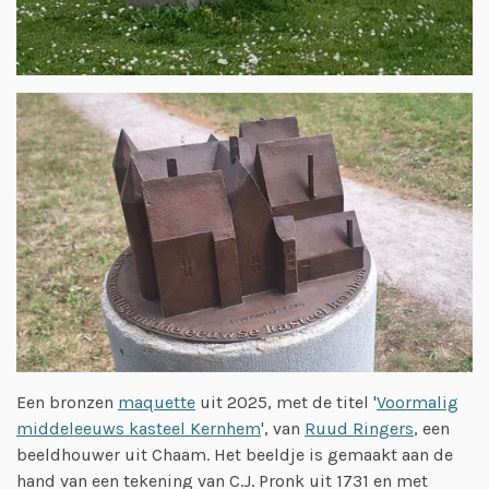
Een bronzen
maquette
uit 2025, met de titel '
Voormalig
middeleeuws kasteel Kernhem
', van
Ruud Ringers
, een
beeldhouwer uit Chaam. Het beeldje is gemaakt
aan de
hand van een tekening van C.J. Pronk uit 1731 en met