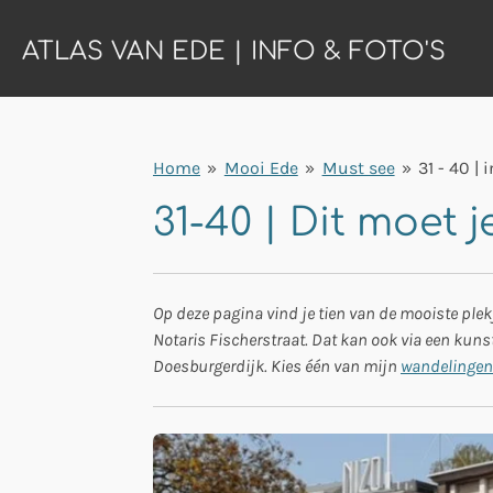
Ga
ATLAS VAN EDE | INFO & FOTO'S
direct
naar
de
hoofdinhoud
Home
»
Mooi Ede
»
Must see
»
31 - 40 | 
31-40 | Dit moet 
Op deze pagina vind je tien van de mooiste plek
Notaris Fischerstraat. Dat kan ook via een kunst
Doesburgerdijk. Kies één van mijn
wandelingen