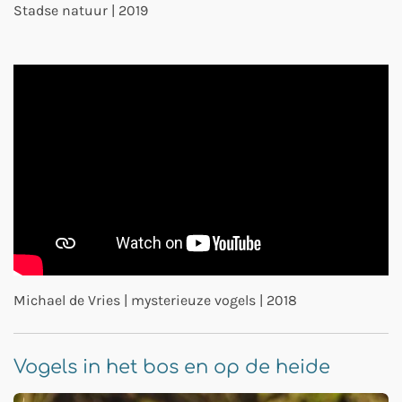
Stadse natuur | 2019
Michael de Vries | mysterieuze vogels | 2018
Vogels in het bos en op de heide