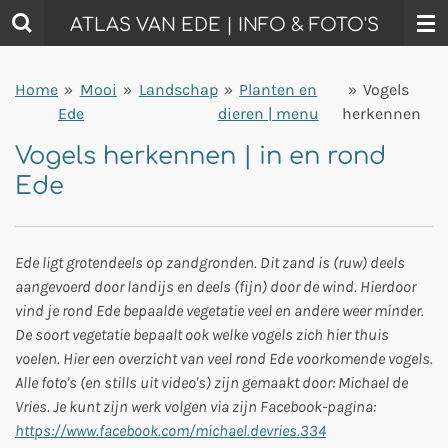
Ga
ATLAS VAN EDE | INFO & FOTO'S
direct
naar
Home
»
Mooi
»
Landschap
»
Planten en
»
Vogels
de
Ede
dieren | menu
herkennen
hoofdinhoud
Vogels herkennen | in en rond
Ede
Ede ligt grotendeels op zandgronden. Dit zand is (ruw) deels
aangevoerd door landijs en deels (fijn) door de wind. Hierdoor
vind je rond Ede bepaalde vegetatie veel en andere weer minder.
De soort vegetatie bepaalt ook welke vogels zich hier thuis
voelen. Hier een overzicht van veel rond Ede voorkomende vogels.
Alle foto's (en stills uit video's) zijn gemaakt door: Michael de
Vries. Je kunt zijn werk volgen via zijn Facebook-pagina:
https://www.facebook.com/michael.devries.334