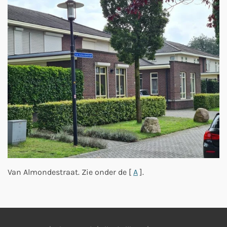
Van Almondestraat. Zie onder de [
A
].