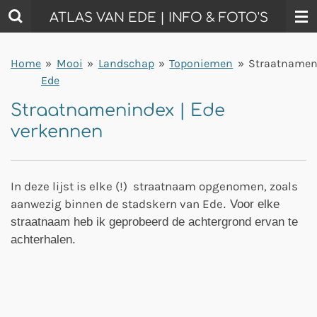
Ga
ATLAS VAN EDE | INFO & FOTO'S
direct
naar
Home
»
Mooi
»
Landschap
»
Toponiemen
»
Straatname
de
Ede
hoofdinhoud
Straatnamenindex | Ede
verkennen
In deze lijst is elke (!) straatnaam opgenomen, zoals
aanwezig binnen de stadskern van Ede
. Voor elke
straatnaam heb ik geprobeerd de achtergrond ervan te
achterhalen.