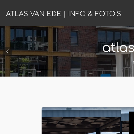
Ga
ATLAS VAN EDE | INFO & FOTO'S
direct
naar
de
hoofdinhoud
atla