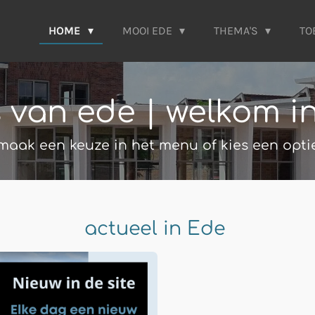
HOME
MOOI EDE
THEMA'S
TO
s van ede | welkom i
maak een keuze in het menu of kies een opti
actueel in Ede