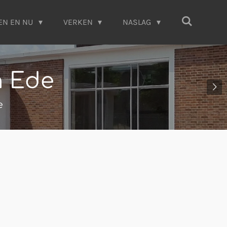
EN EN NU
VERKEN
NASLAG
n Ede
e