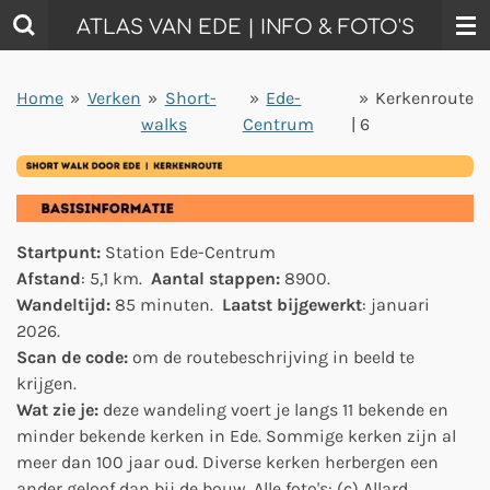
Ga
ATLAS VAN EDE | INFO & FOTO'S
direct
naar
Home
»
Verken
»
Short-
»
Ede-
»
Kerkenroute
de
walks
Centrum
| 6
hoofdinhoud
Startpunt:
Station Ede-Centrum
Afstand
: 5,1 km.
Aantal stappen:
8900.
Wandeltijd:
85 minuten.
Laatst bijgewerkt
: januari
2026.
Scan de code:
om de routebeschrijving in beeld te
krijgen.
Wat zie je:
deze wandeling voert je langs 11 bekende en
minder bekende kerken in Ede. Sommige kerken zijn al
meer dan 100 jaar oud. Diverse kerken herbergen een
ander geloof dan bij de bouw. Alle foto's: (c) Allard