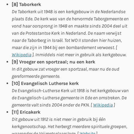
[8]
Taborkerk
De Taborkerk uit 1948 is een kerkgebouw in de Nederlandse
plaats Ede. De kerk was van de hervormde Taborgemeente en
vond haar oorsprong in 1948 en maakte sinds 2004 deel uit
van de Protestantse Kerk in Nederland. De naam verwijst
naar de Taborberg in Israël. Tot WO II stonden hier huizen,
maar die zijn in 1944 bij een bombardement verwoest. [
Wikipedia
]. Inmiddels niet meer in gebruik als kerkgebouw.
[9]
Vroeger een sportzaal; nu een kerk
In dit gebouw zat vroeger een sportzaal, maar nu de oud
gereformeerde gemeente.
[10] Evangelisch Lutherse kerk
De Evangelisch-Lutherse Kerk uit 1918 is het kerkgebouw van
de Evangelisch-Lutherse gemeente in Ede en omstreken. De
gemeente valt sinds 2004 onder de PKN.
[
Wikipedia
]
[11] Ericakerk
Dit gebouw uit 1912 is niet meer in gebruik bij één
kerkgenootschap. Het herbergt meerdere spirituele groepen,
waaronder
de Vrijmetselaarsloge.
[
Website
]