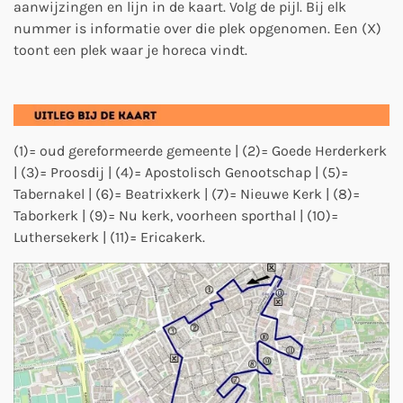
aanwijzingen en lijn in de kaart. Volg de pijl. Bij elk
nummer is informatie over die plek opgenomen. E
en (X)
toont een plek waar je horeca vindt.
(1)= oud gereformeerde gemeente | (2)= Goede Herderkerk
| (3)= Proosdij | (4)= Apostolisch Genootschap | (5)=
Tabernakel | (6)= Beatrixkerk | (7)= Nieuwe Kerk | (8)=
Taborkerk | (9)= Nu kerk, voorheen sporthal | (10)=
Luthersekerk | (11)= Ericakerk.