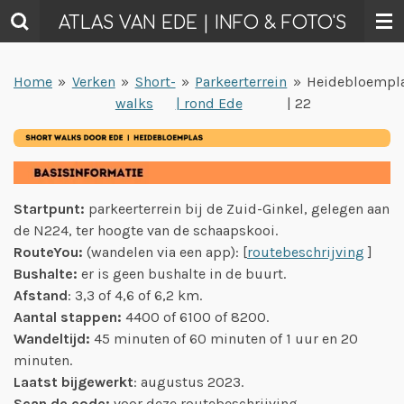
Ga
ATLAS VAN EDE | INFO & FOTO'S
direct
naar
Home
»
Verken
»
Short-
»
Parkeerterrein
»
Heidebloempl
de
walks
| rond Ede
| 22
hoofdinhoud
Startpunt:
parkeerterrein bij de Zuid-Ginkel, gelegen aan
de N224, ter hoogte van de schaapskooi.
RouteYou:
(wandelen via een app): [
routebeschrijving
]
Bushalte:
er is geen bushalte in de buurt.
Afstand
: 3,3 of 4,6 of 6,2 km.
Aantal stappen:
4400 of 6100 of 8200.
Wandeltijd:
45 minuten of 60 minuten of 1 uur en 20
minuten.
Laatst bijgewerkt
: augustus 2023.
Scan de code:
voor deze routebeschrijving.