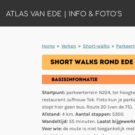
Ga
ATLAS VAN EDE | INFO & FOTO'S
direct
naar
de
hoofdinhoud
Home
»
Verken
»
Short-walks
»
Parkeert
Startpunt:
parkeerterrein N224, ter hoogt
restaurant Juffrouw Tok. Fiets kun je park
stopt hier geen bus. Route 20 (van de 75).
Afstand
: 4 km.
Aantal stappen:
5300.
Wandeltijd:
55 minuten.
Laatst bijgewerk
Voor wie:
de route is niet toegankelijk met