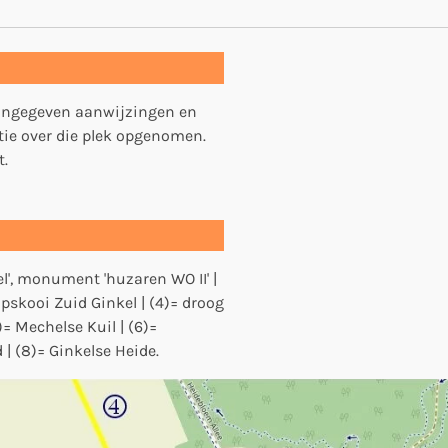
 aangegeven aanwijzingen en
atie over die plek opgenomen.
t.
el', monument 'huzaren WO II' |
pskooi Zuid Ginkel | (4)= droog
)= Mechelse Kuil | (6)=
d | (8)= Ginkelse Heide.