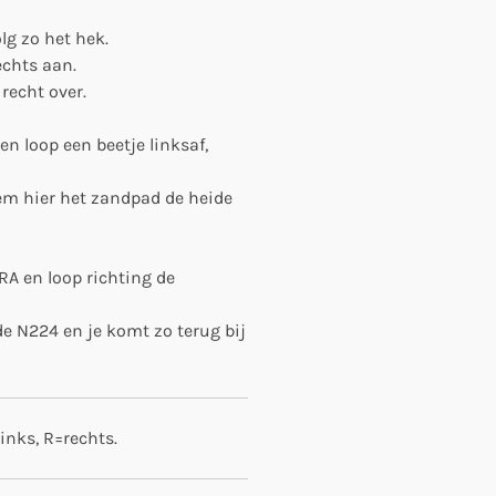
lg zo het hek.
echts aan.
recht over.
en loop een beetje linksaf,
em hier het zandpad de heide
A en loop richting de
de N224 en je komt zo terug bij
links, R=rechts.