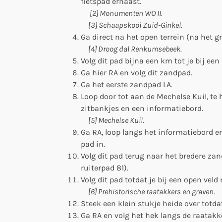
fietspad ernaast.
[2] Monumenten WO II.
[3] Schaapskooi Zuid-Ginkel.
Ga direct na het open terrein (na het g
[4] Droog dal Renkumsebeek.
Volg dit pad bijna een km tot je bij ee
Ga hier RA en volg dit zandpad.
Ga het eerste zandpad LA.
Loop door tot aan de Mechelse Kuil, te
zitbankjes en een informatiebord.
[5] Mechelse Kuil.
Ga RA, loop langs het informatiebord e
pad in.
Volg dit pad terug naar het bredere zan
ruiterpad 81).
Volg dit pad totdat je bij een open vel
[6] Prehistorische raatakkers en graven.
Steek een klein stukje heide over totda
Ga RA en volg het hek langs de raatakke