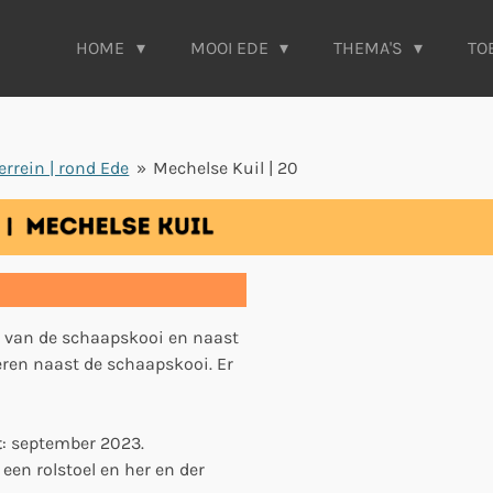
HOME
MOOI EDE
THEMA'S
TO
errein | rond Ede
»
Mechelse Kuil | 20
e van de schaapskooi en naast
eren naast de schaapskooi. Er
t
: september 2023.
 een rolstoel en her en der