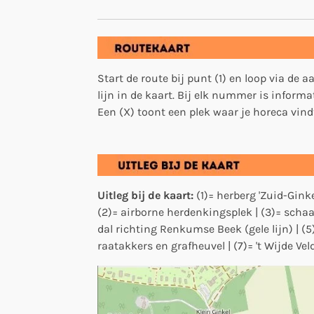
Start de route bij punt (1) en loop via de
lijn in de kaart. Bij elk nummer is inform
E
en (X) toont een plek waar je horeca vind
Uitleg bij de kaart:
(1)= herberg 'Zuid-Gink
(2)= airborne herdenkingsplek | (3)= schaa
dal richting Renkumse Beek (gele lijn) | (5
raatakkers en grafheuvel | (7)= 't Wijde Vel