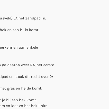
rasveld) LA het zandpad in.
n hek en een huis komt.
 herkennen aan enkele
n ga daarna weer RA, het eerste
dpad en steek dit recht over (=
d met gras en heide komt.
t je bij een hek komt.
rs en laat zo het hek links