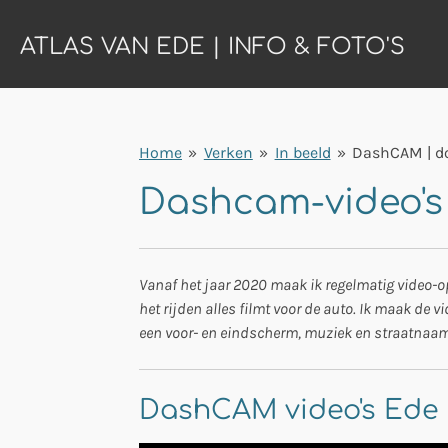
Ga
ATLAS VAN EDE | INFO & FOTO'S
direct
naar
de
hoofdinhoud
Home
»
Verken
»
In beeld
»
DashCAM | d
Dashcam-video's
Vanaf het jaar 2020 maak ik regelmatig video-
het rijden alles filmt voor de auto. Ik maak de vi
een voor- en eindscherm, muziek en straatnaaml
DashCAM video's Ede