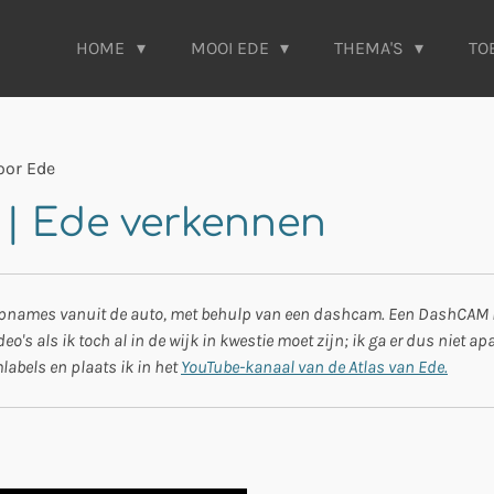
HOME
MOOI EDE
THEMA'S
TO
oor Ede
 | Ede verkennen
opnames vanuit de auto, met behulp van een dashcam. Een DashCAM is 
deo's als ik toch al in de wijk in kwestie moet zijn; ik ga er dus niet ap
abels en plaats ik in het
YouTube-kanaal van de Atlas van Ede.