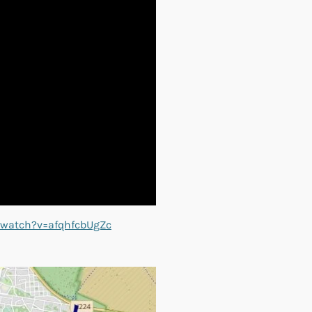
/watch?v=afqhfcbUgZc