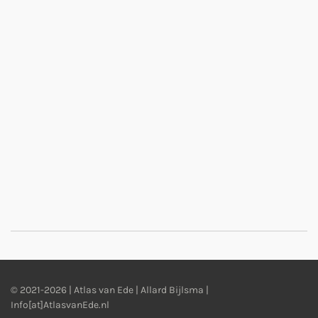
© 2021-2026 | Atlas van Ede | Allard Bijlsma |
Info[at]AtlasvanEde.nl