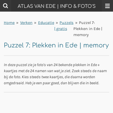
Ga
ATLAS VAN EDE | INFO & FOTO'S
direct
naar
Home
»
Verken
»
Educatie
»
Puzzels
»
Puzzel 7:
de
| gratis
Plekken in Ede |
hoofdinhoud
memory
Puzzel 7: Plekken in Ede | memory
In deze puzzel zie je foto's van 24 bekende plekken in Ede +
kaartjes met de 24 namen van wat je ziet. Zoek steeds de naam
bij de foto. Kies steeds twee kaartjes, die daarna worden
omgedraaid. Heb je een paar goed, dan blijven die in beeld.