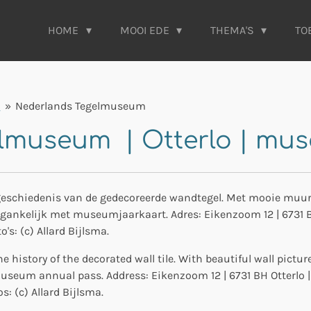
HOME
MOOI EDE
THEMA'S
TO
e
»
Nederlands Tegelmuseum
lmuseum | Otterlo | mus
schiedenis van de gedecoreerde wandtegel. Met mooie muurt
egankelijk met museumjaarkaart. Adres: Eikenzoom 12 | 6731 BH 
to's: (c) Allard Bijlsma.
history of the decorated wall tile. With beautiful wall pictu
 museum annual pass. Address: Eikenzoom 12 | 6731 BH Otterlo | 
: (c) Allard Bijlsma.