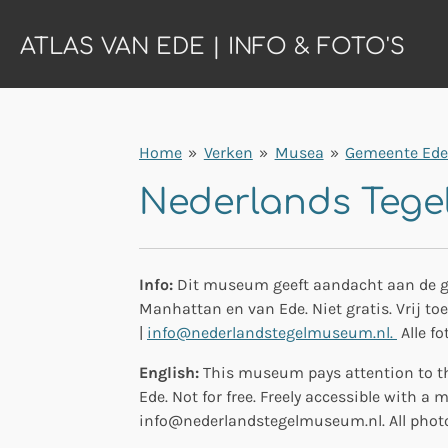
Ga
ATLAS VAN EDE | INFO & FOTO'S
direct
naar
de
hoofdinhoud
Home
»
Verken
»
Musea
»
Gemeente Ed
Nederlands Tege
Info:
Dit museum geeft aandacht aan de ge
Manhattan en van Ede. Niet gratis. Vrij to
|
info@nederlandstegelmuseum.nl.
Alle fo
English:
This museum pays attention to the 
Ede. Not for free. Freely accessible with a
info@nederlandstegelmuseum.nl. All photos