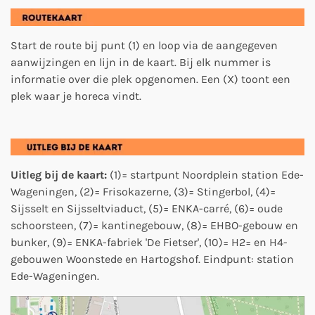
Start de route bij punt (1) en loop via de aangegeven
aanwijzingen en lijn in de kaart. Bij elk nummer is
informatie over die plek opgenomen. E
en (X) toont een
plek waar je horeca vindt.
Uitleg bij de kaart:
(1)= startpunt Noordplein station Ede-
Wageningen, (2)= Frisokazerne, (3)= Stingerbol, (4)=
Sijsselt en Sijsseltviaduct, (5)= ENKA-carré, (6)= oude
schoorsteen, (7)= kantinegebouw, (8)= EHBO-gebouw en
bunker, (9)= ENKA-fabriek 'De Fietser', (10)= H2= en H4-
gebouwen Woonstede en Hartogshof. Eindpunt: station
Ede-Wageningen.