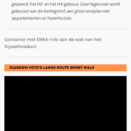
geopend: het H2- en het H4-gebouw. Daar tegenover wordt
gebouwd aan de Hartogshof, een groot complex met
appartementen en herenhuizen.
Container met ENKA-info aan de voet van het
Sijsseltviaduct.