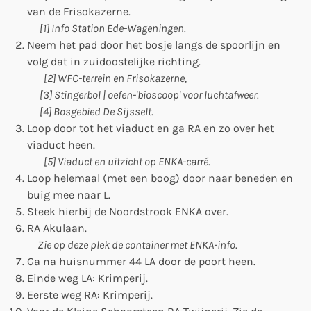
van de Frisokazerne.
[1] Info Station Ede-Wageningen.
Neem het pad door het bosje langs de spoorlijn en
volg dat in zuidoostelijke richting.
[2] WFC-terrein en Frisokazerne,
[3] Stingerbol | oefen-'bioscoop' voor luchtafweer.
[4] Bosgebied De Sijsselt.
Loop door tot het viaduct en ga RA en zo over het
viaduct heen.
[5] Viaduct en uitzicht op ENKA-carré.
Loop helemaal (met een boog) door naar beneden en
buig mee naar L.
Steek hierbij de Noordstrook ENKA over.
RA Akulaan.
Zie op deze plek de container met ENKA-info.
Ga na huisnummer 44 LA door de poort heen.
Einde weg LA: Krimperij.
Eerste weg RA: Krimperij.