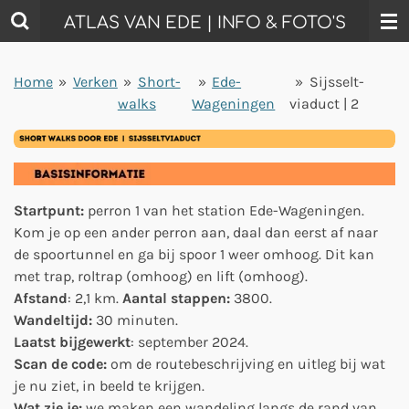
Ga
ATLAS VAN EDE | INFO & FOTO'S
direct
naar
Home
»
Verken
»
Short-
»
Ede-
»
Sijsselt-
de
walks
Wageningen
viaduct | 2
hoofdinhoud
Startpunt:
perron 1 van het station Ede-Wageningen.
Kom je op een ander perron aan, daal dan eerst af naar
de spoortunnel en ga bij spoor 1 weer omhoog. Dit kan
met trap, roltrap (omhoog) en lift (omhoog).
Afstand
: 2,1 km.
Aantal stappen:
3800.
Wandeltijd:
30 minuten.
Laatst bijgewerkt
: september 2024.
Scan de code:
om de routebeschrijving en uitleg bij wat
je nu ziet, in beeld te krijgen.
Wat zie je:
we maken een wandeling langs de rand van