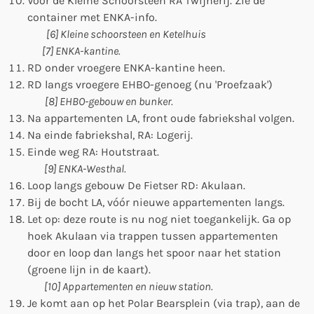
Voor de Kleine Schoorsteen RA Twijnerij. Zie de
container met ENKA-info.
[6] Kleine schoorsteen en Ketelhuis
[7] ENKA-kantine.
RD onder vroegere ENKA-kantine heen.
RD langs vroegere EHBO-genoeg (nu 'Proefzaak')
[8] EHBO-gebouw en bunker.
Na appartementen LA, front oude fabriekshal volgen.
Na einde fabriekshal, RA: Logerij.
Einde weg RA: Houtstraat.
[9] ENKA-Westhal.
Loop langs gebouw De Fietser RD: Akulaan.
Bij de bocht LA, vóór nieuwe appartementen langs.
Let op: deze route is nu nog niet toegankelijk. Ga op
hoek Akulaan via trappen tussen appartementen
door en loop dan langs het spoor naar het station
(groene lijn in de kaart).
[10] Appartementen en nieuw station.
Je komt aan op het Polar Bearsplein (via trap), aan de