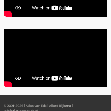
© 2021-2026 | Atlas van Ede | Allard Bijlsma |
Info[at]AtlasvanEde.nl