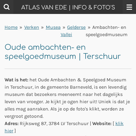
Ga
ATLAS VAN EDE | INFO & FOTO'S
direct
naar
Home
»
Verken
»
Musea
»
Gelderse
»
Ambachten- en
de
Vallei
speelgoedmuseum
hoofdinhoud
Oude ambachten- en
speelgoedmuseum | Terschuur
Wat is het:
het Oude Ambachten & Speelgoed Museum
in Terschuur, in de gemeente Barneveld, is een levendig
museum dat bezoekers meeneemt naar het dagelijks
leven van vroeger. Je kijkt je ogen hier uit! Uniek is dat je
alles mag aanraken. Als je op de foto's klikt, worden ze
vergroot getoond.
Adres:
Rijksweg 87,
3784 LV Terschuur |
Website:
[
klik
hier
]