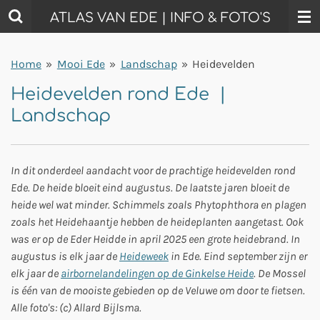
Ga
ATLAS VAN EDE | INFO & FOTO'S
direct
naar
Home
»
Mooi Ede
»
Landschap
»
Heidevelden
de
hoofdinhoud
Heidevelden rond Ede |
Landschap
In dit onderdeel aandacht voor de prachtige heidevelden rond
Ede. De heide bloeit eind augustus. De laatste jaren bloeit de
heide wel wat minder. Schimmels zoals Phytophthora en plagen
zoals het Heidehaantje hebben de heideplanten aangetast. Ook
was er op de Eder Heidde in april 2025 een grote heidebrand. In
augustus is elk jaar de
Heideweek
in Ede. Eind september zijn er
elk jaar de
airbornelandelingen op de Ginkelse Heide
. De Mossel
is één van de mooiste gebieden op de Veluwe om door te fietsen.
Alle foto's: (c) Allard Bijlsma.