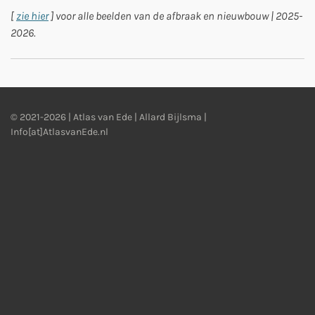
[
zie hier
] voor alle beelden van de afbraak en nieuwbouw | 2025-
2026.
© 2021-2026 | Atlas van Ede | Allard Bijlsma |
Info[at]AtlasvanEde.nl