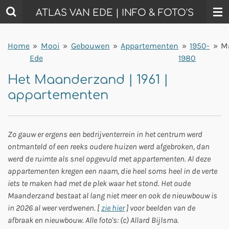
Ga
ATLAS VAN EDE | INFO & FOTO'S
direct
naar
Home
»
Mooi
»
Gebouwen
»
Appartementen
»
1950-
»
M
de
Ede
1980
hoofdinhoud
Het Maanderzand | 1961 |
appartementen
Zo gauw er ergens een bedrijventerrein in het centrum werd
ontmanteld of een reeks oudere huizen werd afgebroken, dan
werd de ruimte als snel opgevuld met appartementen. Al deze
appartementen kregen een naam, die heel soms heel in de verte
iets te maken had met de plek waar het stond. Het oude
Maanderzand bestaat al lang niet meer en ook de nieuwbouw is
in 2026 al weer verdwenen. [
zie hier
] voor beelden van de
afbraak en nieuwbouw. Alle foto's: (c) Allard Bijlsma.