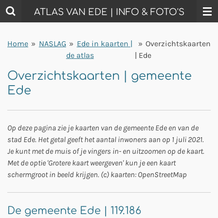
Ga
ATLAS VAN EDE | INFO & FOTO'S
direct
naar
Home
»
NASLAG
»
Ede in kaarten |
»
Overzichtskaarten
de
de atlas
| Ede
hoofdinhoud
Overzichtskaarten | gemeente
Ede
Op deze pagina zie je kaarten van de gemeente Ede en van de
stad Ede. Het getal geeft het aantal inwoners aan op 1 juli 2021.
Je kunt met de muis of je vingers in- en uitzoomen op de kaart.
Met de optie 'Grotere kaart weergeven' kun je een kaart
schermgroot in beeld krijgen. (c) kaarten: OpenStreetMap
De gemeente Ede | 119.186