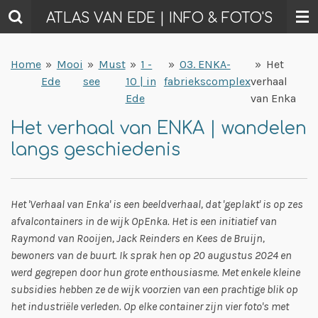
Ga
ATLAS VAN EDE | INFO & FOTO'S
direct
naar
Home
»
Mooi
»
Must
»
1 -
»
03. ENKA-
»
Het
de
Ede
see
10 | in
fabriekscomplex
verhaal
hoofdinhoud
Ede
van Enka
Het verhaal van ENKA | wandelen
langs geschiedenis
Het 'Verhaal van Enka' is een beeldverhaal, dat 'geplakt' is op zes
afvalcontainers in de wijk OpEnka. Het is een initiatief van
Raymond van Rooijen, Jack Reinders en Kees de Bruijn,
bewoners van de buurt. Ik sprak hen op 20 augustus 2024 en
werd gegrepen door hun grote enthousiasme. Met enkele kleine
subsidies hebben ze de wijk voorzien van een prachtige blik op
het industriële verleden. Op elke container zijn vier foto's met