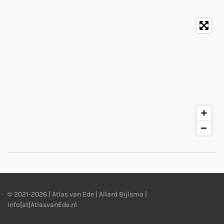
© 2021-2026 | Atlas van Ede | Allard Bijlsma |
Info[at]AtlasvanEde.nl