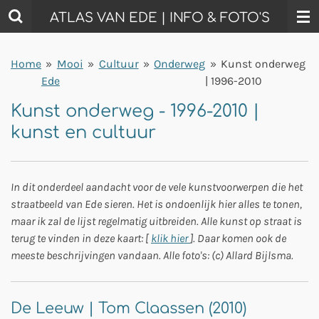
Ga
ATLAS VAN EDE | INFO & FOTO'S
direct
naar
Home
»
Mooi
»
Cultuur
»
Onderweg
»
Kunst onderweg
de
Ede
| 1996-2010
hoofdinhoud
Kunst onderweg - 1996-2010 |
kunst en cultuur
In dit onderdeel aandacht voor de vele kunstvoorwerpen die het
straatbeeld van Ede sieren. Het is ondoenlijk hier alles te tonen,
maar ik zal de lijst regelmatig uitbreiden. Alle kunst op straat is
terug te vinden in deze kaart: [
klik hier
]. Daar komen ook de
meeste beschrijvingen vandaan. Alle foto's: (c) Allard Bijlsma.
De Leeuw | Tom Claassen (2010)