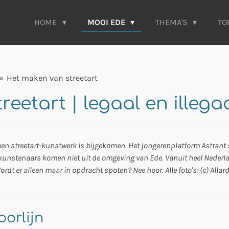
HOME
MOOI EDE
THEMA'S
TO
»
Het maken van streetart
eetart | legaal en illega
e een streetart-kunstwerk is bijgekomen. Het jongerenplatform Astrant 
kunstenaars komen niet uit de omgeving van Ede. Vanuit heel Nederla
rdt er alleen maar in opdracht spoten? Nee hoor. Alle foto's: (c) Allar
oorlijn