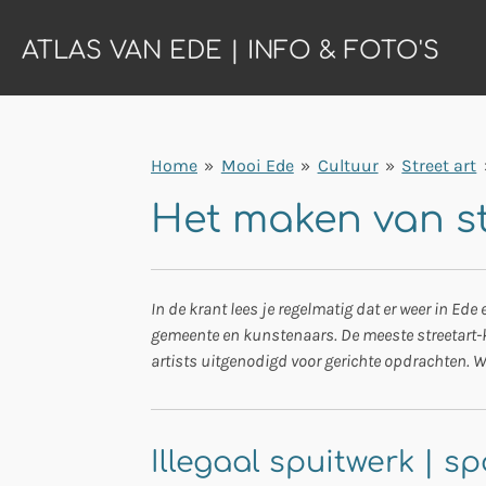
Ga
ATLAS VAN EDE | INFO & FOTO'S
direct
naar
de
hoofdinhoud
Home
»
Mooi Ede
»
Cultuur
»
Street art
Het maken van str
In de krant lees je regelmatig dat er weer in Ed
gemeente en kunstenaars. De meeste streetart-
artists uitgenodigd voor gerichte opdrachten. Wo
Illegaal spuitwerk | sp