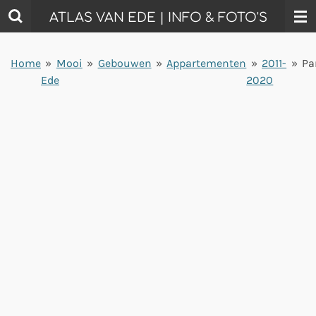
Ga
ATLAS VAN EDE | INFO & FOTO'S
direct
naar
Home
»
Mooi
»
Gebouwen
»
Appartementen
»
2011-
»
Pa
de
Ede
2020
hoofdinhoud