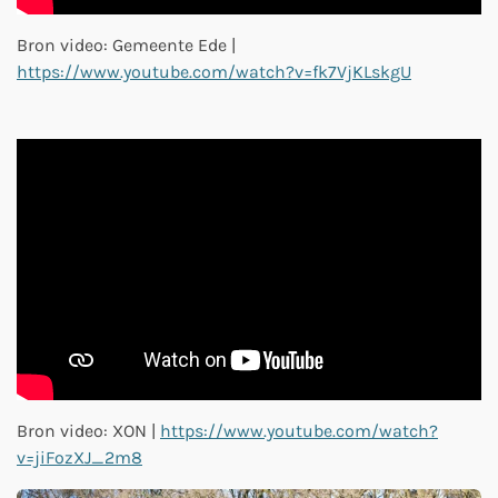
Bron video: Gemeente Ede |
https://www.youtube.com/watch?v=fk7VjKLskgU
Bron video: XON |
https://www.youtube.com/watch?
v=jiFozXJ_2m8