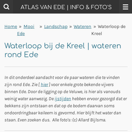
Ga
ATLAS VAN EDE | INFO & FOTO'S
direct
naar
Home
»
Mooi
»
Landschap
»
Wateren
»
Waterloop de
de
Ede
Kreel
hoofdinhoud
Waterloop bij de Kreel | wateren
rond Ede
In dit onderdeel aandacht voor de paar wateren die te vinden
zijn rond Ede. Zie [
hier
] voor enkele grote bekende vijvers
binnen Ede. Door de ligging op de Veluwe, is hier als vanouds
weinig water aanwezig. De
ijstijden
hebben ervoor gezorgd dat er
bekkens zijn ontstaan en dat op de bodem daarvan soms
ondoordringbaar keileem is gevormd. Hier blijft het water dan
staan. Even zoeken dus.
Alle foto's: (c) Allard Bijlsma.