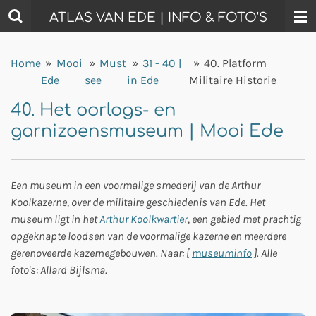
Ga
ATLAS VAN EDE | INFO & FOTO'S
direct
naar
Home
»
Mooi
»
Must
»
31 - 40 |
»
40. Platform
de
Ede
see
in Ede
Militaire Historie
hoofdinhoud
40. Het oorlogs- en
garnizoensmuseum | Mooi Ede
Een museum in een voormalige smederij van de Arthur
Koolkazerne, over de militaire geschiedenis van Ede. Het
museum ligt in het
Arthur Koolkwartier
, een gebied met prachtig
opgeknapte loodsen van de voormalige kazerne en meerdere
gerenoveerde kazernegebouwen. Naar: [
museuminfo
]. Alle
foto's: Allard Bijlsma.