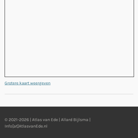
Grotere kaart weergeven
© 2021-2026 | Atlas van Ede | Allard Bijlsma |
Info[at]AtlasvanEde.nl