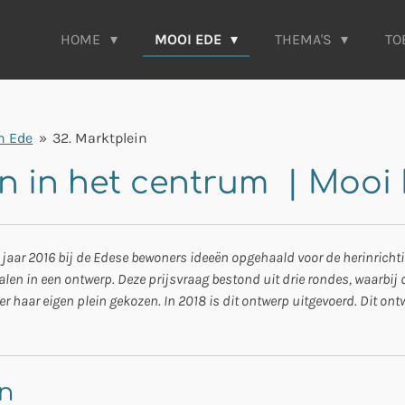
HOME
MOOI EDE
THEMA'S
TO
in Ede
»
32. Marktplein
in in het centrum | Mooi
jaar 2016 bij de Edese bewoners ideeën opgehaald voor de herinrichti
talen in een ontwerp. Deze prijsvraag bestond uit drie rondes, waarb
 haar eigen plein gekozen. In 2018 is dit ontwerp uitgevoerd. Dit ontwe
in