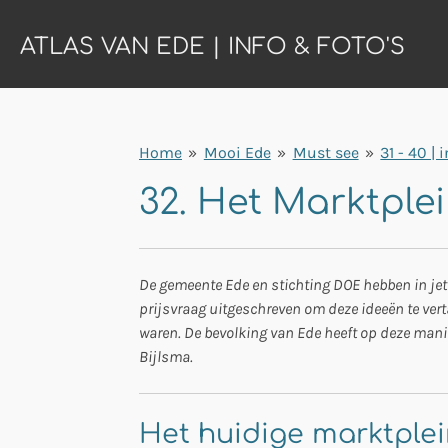
Ga
ATLAS VAN EDE | INFO & FOTO'S
direct
naar
de
hoofdinhoud
Home
»
Mooi Ede
»
Must see
»
31 - 40 | 
32. Het Marktple
De gemeente Ede en stichting DOE hebben in jet 
prijsvraag uitgeschreven om deze ideeën te ver
waren. De bevolking van Ede heeft op deze manier
Bijlsma.
Het huidige marktple