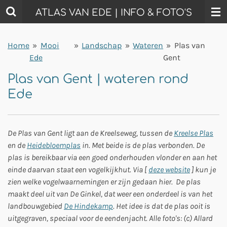
Ga
ATLAS VAN EDE | INFO & FOTO'S
direct
naar
Home
»
Mooi
»
Landschap
»
Wateren
»
Plas van
de
Ede
Gent
hoofdinhoud
Plas van Gent | wateren rond
Ede
De Plas van Gent ligt aan de Kreelseweg, tussen de
Kreelse Plas
en de
Heidebloemplas
in. Met beide is de plas verbonden. De
plas is bereikbaar via een goed onderhouden vlonder en aan het
einde daarvan staat een vogelkijkhut. Via [
deze website
] kun je
zien welke vogelwaarnemingen er zijn gedaan hier. De plas
maakt deel uit van De Ginkel, dat weer een onderdeel is van het
landbouwgebied
De Hindekamp
. Het idee is dat de plas ooit is
uitgegraven, speciaal voor de eendenjacht.
Alle foto's: (c) Allard