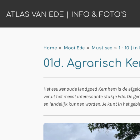
Ga
ATLAS VAN EDE | INFO & FOTO'S
direct
naar
de
hoofdinhoud
Home
»
Mooi Ede
»
Must see
»
1 - 10 | in
01d. Agrarisch 
Het eeuwenoude landgoed Kernhem is de afgelop
veruit het meest interessante stukje Ede. De ge
en landelijk kunnen worden. Je kunt in het gebie