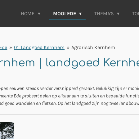
HOME
MOOI EDE
THEMA'S
TO
 Ede
»
01. Landgoed Kernhem
»
Agrarisch Kernhem
Kernhem | landgoed Kern
en eeuwen steeds verder versnipperd geraakt. Gelukkig zijn er mooie
meente Ede probeert delen op elkaar aan te sluiten en bepaalde functi
d goed wandelen en fietsen. Op het landgoed zijn nog twee landbouwbed