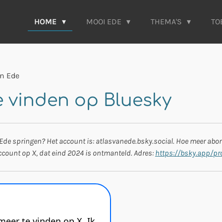
HOME
MOOI EDE
THEMA'S
TO
an Ede
te vinden op Bluesky
Ede springen? Het account is: atlasvanede.bsky.social. Hoe meer abonn
count op X, dat eind 2024 is ontmanteld. Adres:
https://bsky.app/pro