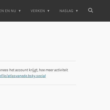
EN EN NU
VERKEN
NASLAG
ees het account krijgt, hoe meer activiteit
file/atlasvanede.bsky.social