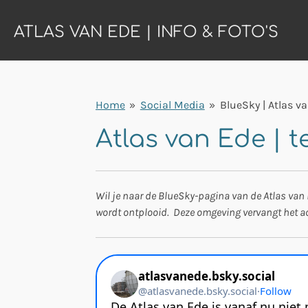
Ga
ATLAS VAN EDE | INFO & FOTO'S
direct
naar
de
hoofdinhoud
Home
»
Social Media
»
BlueSky | Atlas v
Atlas van Ede | 
Wil je naar de BlueSky-pagina van de Atlas van 
wordt ontplooid. Deze omgeving vervangt het ac