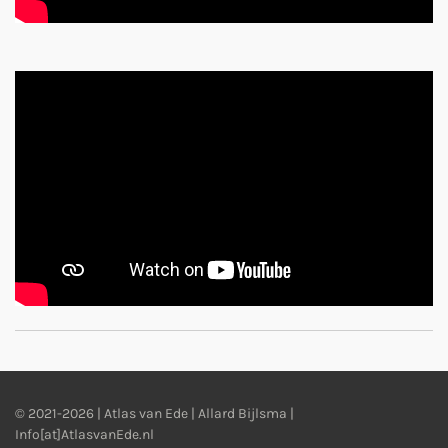
© 2021-2026 | Atlas van Ede | Allard Bijlsma |
Info[at]AtlasvanEde.nl