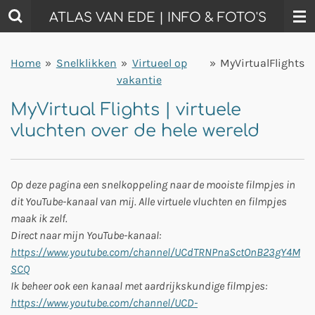
Ga
ATLAS VAN EDE | INFO & FOTO'S
direct
naar
Home
»
Snelklikken
»
Virtueel op
»
MyVirtualFlights
de
vakantie
hoofdinhoud
MyVirtual Flights | virtuele
vluchten over de hele wereld
Op deze pagina een snelkoppeling naar de mooiste filmpjes in
dit YouTube-kanaal van mij. Alle virtuele vluchten en filmpjes
maak ik zelf.
Direct naar mijn YouTube-kanaal:
https://www.youtube.com/channel/UCdTRNPnaSctOnB23gY4M
SCQ
Ik beheer ook een kanaal met aardrijkskundige filmpjes:
https://www.youtube.com/channel/UCD-