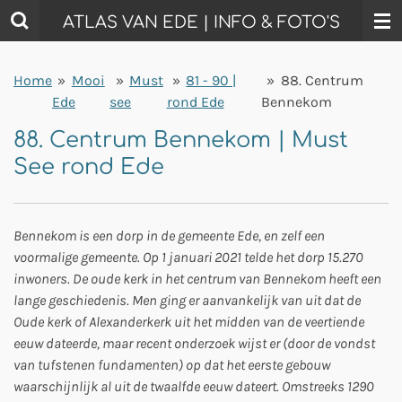
Ga
ATLAS VAN EDE | INFO & FOTO'S
direct
naar
Home
»
Mooi
»
Must
»
81 - 90 |
»
88. Centrum
de
Ede
see
rond Ede
Bennekom
hoofdinhoud
88. Centrum Bennekom | Must
See rond Ede
Bennekom is een dorp in de gemeente Ede, en zelf een
voormalige gemeente. Op 1 januari 2021 telde het dorp 15.270
inwoners. De oude kerk in het centrum van Bennekom heeft een
lange geschiedenis. Men ging er aanvankelijk van uit dat de
Oude kerk of Alexanderkerk uit het midden van de veertiende
eeuw dateerde, maar recent onderzoek wijst er (door de vondst
van tufstenen fundamenten) op dat het eerste gebouw
waarschijnlijk al uit de twaalfde eeuw dateert. Omstreeks 1290