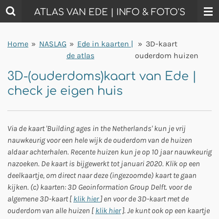
Ga
ATLAS VAN EDE | INFO & FOTO'S
direct
naar
Home
»
NASLAG
»
Ede in kaarten |
»
3D-kaart
de
de atlas
ouderdom huizen
hoofdinhoud
3D-(ouderdoms)kaart van Ede |
check je eigen huis
Via de kaart 'Building ages in the Netherlands' kun je vrij
nauwkeurig voor een hele wijk de ouderdom van de huizen
aldaar achterhalen. Recente huizen kun je op 10 jaar nauwkeurig
nazoeken. De kaart is bijgewerkt tot januari 2020. Klik op een
deelkaartje, om direct naar deze (ingezoomde) kaart te gaan
kijken. (c) kaarten: 3D Geoinformation Group Delft. voor de
algemene 3D-kaart [
klik hier
] en voor de 3D-kaart met de
ouderdom van alle huizen [
klik hier
]. Je kunt ook op een kaartje