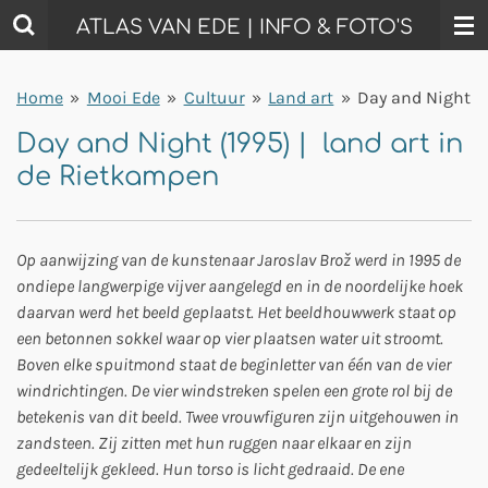
Ga
ATLAS VAN EDE | INFO & FOTO'S
direct
naar
Home
»
Mooi Ede
»
Cultuur
»
Land art
»
Day and Night
de
hoofdinhoud
Day and Night (1995) | land art in
de Rietkampen
Op aanwijzing van de kunstenaar Jaroslav Brož werd in 1995 de
ondiepe langwerpige vijver aangelegd en in de noordelijke hoek
daarvan werd het beeld geplaatst. Het beeldhouwwerk staat op
een betonnen sokkel waar op vier plaatsen water uit stroomt.
Boven elke spuitmond staat de beginletter van één van de vier
windrichtingen. De vier windstreken spelen een grote rol bij de
betekenis van dit beeld. Twee vrouwfiguren zijn uitgehouwen in
zandsteen. Zij zitten met hun ruggen naar elkaar en zijn
gedeeltelijk gekleed. Hun torso is licht gedraaid. De ene