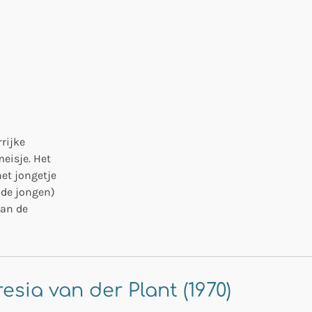
rijke
eisje. Het
het jongetje
nde jongen)
van de
esia van der Plant (1970)