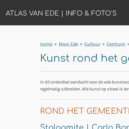
Ga
ATLAS VAN EDE | INFO & FOTO'S
direct
naar
de
hoofdinhoud
Home
»
Mooi Ede
»
Cultuur
»
Centrum
Kunst rond het 
In dit onderdeel aandacht voor de vele kunstvoor
regelmatig uitbreiden. Alle kunst op straat is ter
ROND HET GEMEENT
Stalagmite | Carlo Bor