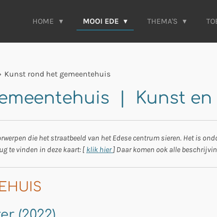
HOME
MOOI EDE
THEMA'S
TO
»
Kunst rond het gemeentehuis
gemeentehuis | Kunst en 
werpen die het straatbeeld van het Edese centrum sieren. Het is ondoenl
ug te vinden in deze kaart: [
klik hier
] Daar komen ook alle beschrijving
EHUIS
er (2022)