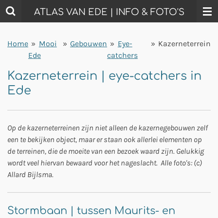
Ga
ATLAS VAN EDE | INFO & FOTO'S
direct
naar
Home
»
Mooi
»
Gebouwen
»
Eye-
»
Kazerneterrein
de
Ede
catchers
hoofdinhoud
Kazerneterrein | eye-catchers in
Ede
Op de kazerneterreinen zijn niet alleen de kazernegebouwen zelf
een te bekijken object, maar er staan ook allerlei elementen op
de terreinen, die de moeite van een bezoek waard zijn. Gelukkig
wordt veel hiervan bewaard voor het nageslacht. Alle foto's: (c)
Allard Bijlsma.
Stormbaan | tussen Maurits- en