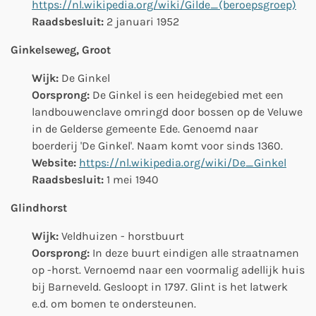
https://nl.wikipedia.org/wiki/Gilde_(beroepsgroep)
Raadsbesluit:
2 januari 1952
Ginkelseweg, Groot
Wijk:
De Ginkel
Oorsprong:
De Ginkel is een heidegebied met een
landbouwenclave omringd door bossen op de Veluwe
in de Gelderse gemeente Ede. Genoemd naar
boerderij 'De Ginkel'. Naam komt voor sinds 1360.
Website:
https://nl.wikipedia.org/wiki/De_Ginkel
Raadsbesluit:
1 mei 1940
Glindhorst
Wijk:
Veldhuizen - horstbuurt
Oorsprong:
In deze buurt eindigen alle straatnamen
op -horst. Vernoemd naar een voormalig adellijk huis
bij Barneveld. Gesloopt in 1797.
Glint is het latwerk
e.d. om bomen te ondersteunen.