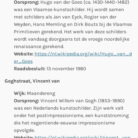
Oorsprong:
Hugo van der Goes (ca. 1430-1440–1482)
was een Vlaamse kunstschilder. Hij wordt samen
met schilders als Jan van Eyck, Rogier van der
Weyden, Hans Memling en Dirk Bouts bij de Vlaamse
Primitieven gerekend. Het werk van deze schilders
wordt vandaag doorgaans tot de vroege noordelijke
renaissance gerekend.
Website:
https://nl.wikipedia.org/wiki/Hugo_van_d
er_Goes
Raadsbesluit:
13 november 1980
Goghstraat, Vincent van
Wijk:
Maandereng
Oorsprong:
Vincent Willem van Gogh (1853–1890)
was een Nederlands kunstschilder. Zijn werk valt
onder het postimpressionisme, een kunststroming
die het negentiende-eeuwse impressionisme
opvolgde.
Website:
https://nl.wikipedia.org/wiki/Vincent_van