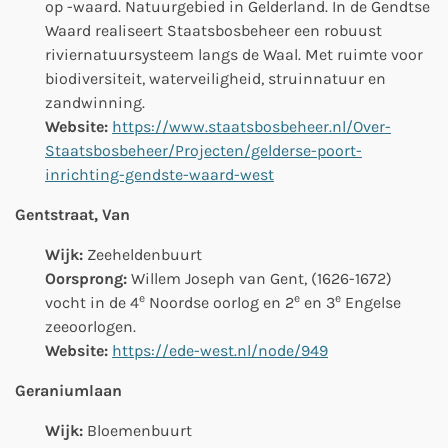
op -waard. Natuurgebied in Gelderland.
In de Gendtse
Waard realiseert Staatsbosbeheer een r
obuust
riviernatuursysteem langs de Waal. Met ruimte voor
biodiversiteit, waterveiligheid, struinnatuur en
zandwinning.
Website:
https://www.staatsbosbeheer.nl/Over-
Staatsbosbeheer/Projecten/gelderse-poort-
inrichting-gendste-waard-west
Gentstraat, Van
Wijk:
Zeeheldenbuurt
Oorsprong:
Willem Joseph van Gent
, (1626-1672)
e
e
e
vocht in de 4
Noordse oorlog en 2
en 3
Engelse
zeeoorlogen.
Website:
https://ede-west.nl/node/949
Geraniumlaan
Wijk:
Bloemenbuurt