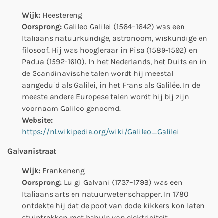
Wijk:
Heestereng
Oorsprong:
Galileo Galilei (1564–1642) was een
Italiaans natuurkundige, astronoom, wiskundige en
filosoof. Hij was hoogleraar in Pisa (1589-1592) en
Padua (1592-1610). In het Nederlands, het Duits en in
de Scandinavische talen wordt hij meestal
aangeduid als Galilei, in het Frans als Galilée. In de
meeste andere Europese talen wordt hij bij zijn
voornaam Galileo genoemd.
Website:
https://nl.wikipedia.org/wiki/Galileo_Galilei
Galvanistraat
Wijk:
Frankeneng
Oorsprong:
Luigi Galvani (1737–1798) was een
Italiaans arts en natuurwetenschapper. In 1780
ontdekte hij dat de poot van dode kikkers kon laten
stuiptrekken met behulp van elektriciteit.