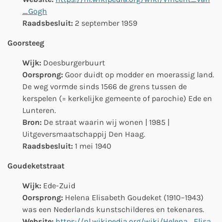
_Gogh
Raadsbesluit:
2 september 1959
Goorsteeg
Wijk:
Doesburgerbuurt
Oorsprong:
Goor duidt op modder en moerassig land.
De weg vormde sinds 1566 de grens tussen de
kerspelen (= kerkelijke gemeente of parochie) Ede en
Lunteren.
Bron:
De straat waarin wij wonen | 1985 |
Uitgeversmaatschappij Den Haag.
Raadsbesluit:
1 mei 1940
Goudeketstraat
Wijk:
Ede-Zuid
Oorsprong:
Helena Elisabeth Goudeket (1910–1943)
was een Nederlands kunstschilderes en tekenares.
Website:
https://nl.wikipedia.org/wiki/Helena_Elisa