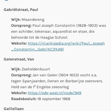
Gabriëlstraat, Paul
Wijk:
Maandereng
Oorsprong:
Paul Joseph Constantin (1828–1903) was
een schilder, tekenaar, aquarellist en etser, die
behoorde tot de Haagse School.
Website:
https://nl.wikipedia.org/wiki/Paul_Joseph
_Constantin_Gabri%C3%ABl
Galenstraat, Van
Wijk:
Zeeheldenbuurt
Oorsprong:
Jan van Galen
(1604-1653) vocht o.a.
tegen Spanjaarden, Denen en Barbarijse zeerovers.
e
Held van de 1
Engelse zeeoorlog
Website:
https://ede-west.nl/node/949
Raadsbesluit:
18 september 1968
Galileïlaan