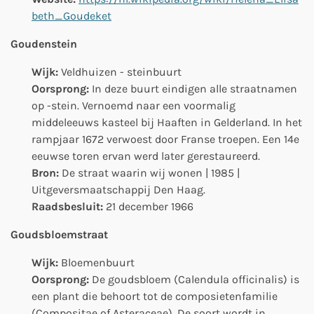
beth_Goudeket
Goudenstein
Wijk:
Veldhuizen - steinbuurt
Oorsprong:
In deze buurt eindigen alle straatnamen
op -stein. Vernoemd naar een voormalig
middeleeuws kasteel bij Haaften in Gelderland. In het
rampjaar 1672 verwoest door Franse troepen. Een 14e
eeuwse toren ervan werd later gerestaureerd.
Bron:
De straat waarin wij wonen | 1985 |
Uitgeversmaatschappij Den Haag.
Raadsbesluit:
21 december 1966
Goudsbloemstraat
Wijk:
Bloemenbuurt
Oorsprong:
De goudsbloem (Calendula officinalis) is
een plant die behoort tot de composietenfamilie
(Compositae of Asteraceae). De soort wordt in