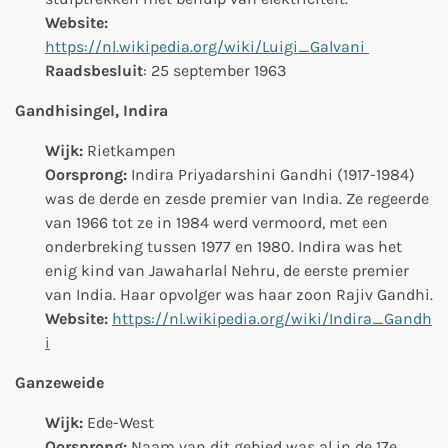
Website:
https://nl.wikipedia.org/wiki/Luigi_Galvani
Raadsbesluit
: 25 september 1963
Gandhisingel, Indira
Wijk:
Rietkampen
Oorsprong:
Indira Priyadarshini Gandhi (1917-1984)
was de derde en zesde premier van India. Ze regeerde
van 1966 tot ze in 1984 werd vermoord, met een
onderbreking tussen 1977 en 1980. Indira was het
enig kind van Jawaharlal Nehru, de eerste premier
van India. Haar opvolger was haar zoon Rajiv Gandhi.
Website:
https://nl.wikipedia.org/wiki/Indira_Gandh
i
Ganzeweide
Wijk:
Ede-West
Oorsprong:
Naam van dit gebied was al in de 17e