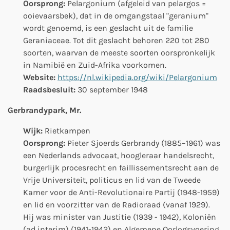
Oorsprong:
Pelargonium (afgeleid van pelargos =
ooievaarsbek), dat in de omgangstaal "geranium"
wordt genoemd, is een geslacht uit de familie
Geraniaceae. Tot dit geslacht behoren 220 tot 280
soorten, waarvan de meeste soorten oorspronkelijk
in Namibië en Zuid-Afrika voorkomen.
Website:
https://nl.wikipedia.org/wiki/Pelargonium
Raadsbesluit:
30 september 1948
Gerbrandypark, Mr.
Wijk:
Rietkampen
Oorsprong:
Pieter Sjoerds Gerbrandy (1885–1961) was
een Nederlands advocaat, hoogleraar handelsrecht,
burgerlijk procesrecht en faillissementsrecht aan de
Vrije Universiteit, politicus en lid van de Tweede
Kamer voor de Anti-Revolutionaire Partij (1948-1959)
en lid en voorzitter van de Radioraad (vanaf 1929).
Hij was minister van Justitie (1939 - 1942), Koloniën
(ad interim) (1941-1942) en Algemene Oorlogsvoering