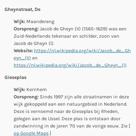
Gheynstraat, De
Wijk:
Maandereng
Oorsprong:
Jacob de Gheyn (II) (1565–1629) was een
Zuid-Nederlands tekenaar en schilder, zoon van
Jacob de Gheyn (I).
Website:
https://nl.wikipedia.org/wiki/Jacob_de_Gh
eyn_(II)
en
https://nl.wikipedia.org/wiki/Jacob_de_Gheyn_(I)
Gieseplas
Wijk:
Kernhem
Oorsprong:
Sinds 1997 zijn alle straatnamen in deze
wijk gekoppeld aan een natuurgebied in Nederland.
Deze is vernoemd naar de Gieseplas bij Rheden,
gelegen aan de IJssel. Deze plas is ontstaan door
zandwinning in de jaren '70 van de vorige eeuw. Zie [
op Google Maps
]