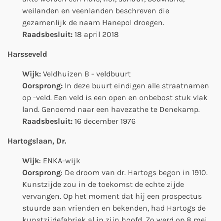
weilanden en veenlanden beschreven die
gezamenlijk de naam Hanepol droegen.
Raadsbesluit:
18 april 2018
Harsseveld
Wijk:
Veldhuizen B - veldbuurt
Oorsprong:
In deze buurt eindigen alle straatnamen
op -veld. Een veld is een open en onbebost stuk vlak
land. Genoemd naar een havezathe te Denekamp.
Raadsbesluit:
16 december 1976
Hartogslaan, Dr.
Wijk
: ENKA-wijk
Oorsprong
: De droom van dr. Hartogs begon in 1910.
Kunstzijde zou in de toekomst de echte zijde
vervangen. Op het moment dat hij een prospectus
stuurde aan vrienden en bekenden, had Hartogs de
kunstzijdefabriek al in zijn hoofd. Zo werd op 8 mei