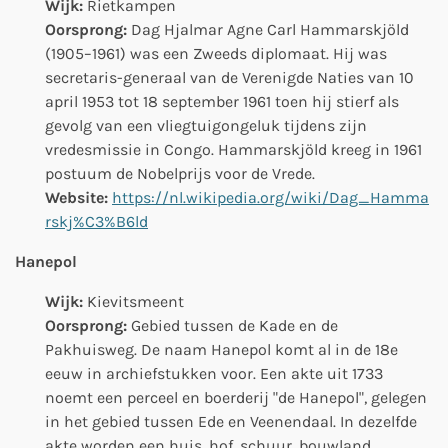
Wijk:
Rietkampen
Oorsprong:
Dag Hjalmar Agne Carl Hammarskjöld
(1905–1961) was een Zweeds diplomaat. Hij was
secretaris-generaal van de Verenigde Naties van 10
april 1953 tot 18 september 1961 toen hij stierf als
gevolg van een vliegtuigongeluk tijdens zijn
vredesmissie in Congo. Hammarskjöld kreeg in 1961
postuum de Nobelprijs voor de Vrede.
Website:
https://nl.wikipedia.org/wiki/Dag_Hamma
rskj%C3%B6ld
Hanepol
Wijk:
Kievitsmeent
Oorsprong:
Gebied tussen de Kade en de
Pakhuisweg. De naam Hanepol komt al in de 18e
eeuw in archiefstukken voor. Een akte uit 1733
noemt een perceel en boerderij "de Hanepol", gelegen
in het gebied tussen Ede en Veenendaal. In dezelfde
akte worden een huis, hof, schuur, bouwland,