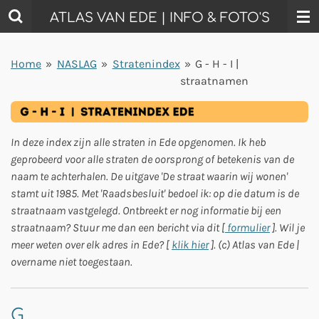
Ga
ATLAS VAN EDE | INFO & FOTO'S
direct
naar
Home
»
NASLAG
»
Stratenindex
»
G - H - I |
de
straatnamen
hoofdinhoud
In deze index zijn alle straten in Ede opgenomen. Ik heb
geprobeerd voor alle straten de oorsprong of betekenis van de
naam te achterhalen. De uitgave 'De straat waarin wij wonen'
stamt uit 1985. Met 'Raadsbesluit' bedoel ik: op die datum is de
straatnaam vastgelegd. Ontbreekt er nog informatie bij een
straatnaam? Stuur me dan een bericht via dit [
formulier
]. Wil je
meer weten over elk adres in Ede? [
klik hier
].
(c)
Atlas van Ede
|
overname niet toegestaan.
G