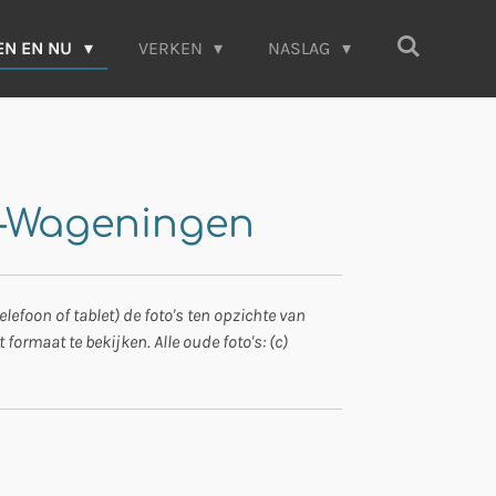
EN EN NU
VERKEN
NASLAG
de-Wageningen
lefoon of tablet) de foto's ten opzichte van
 formaat te bekijken. Alle oude foto's: (c)