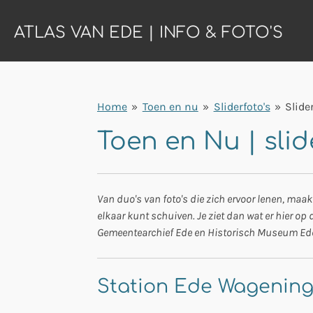
Ga
ATLAS VAN EDE | INFO & FOTO'S
direct
naar
de
hoofdinhoud
Home
»
Toen en nu
»
Sliderfoto's
»
Slide
Toen en Nu | sli
Van duo's van foto's die zich ervoor lenen, maak
elkaar kunt schuiven. Je ziet dan wat er hier op d
Gemeentearchief Ede en Historisch Museum Ede. Al
Station Ede Wagenin