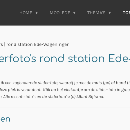
HOME
MOOI EDE
THEMA'S
TO
rs | rond station Ede-Wageningen
derfoto's rond station E
 ik een zogenaamde slider-foto, waarbij je met de muis (pc) of hand (te
eze plek is veranderd. Klik op het vierkantje om de slider-foto in groot
le recente foto's en de sliderfoto's: (c) Allard Bijlsma.
gen