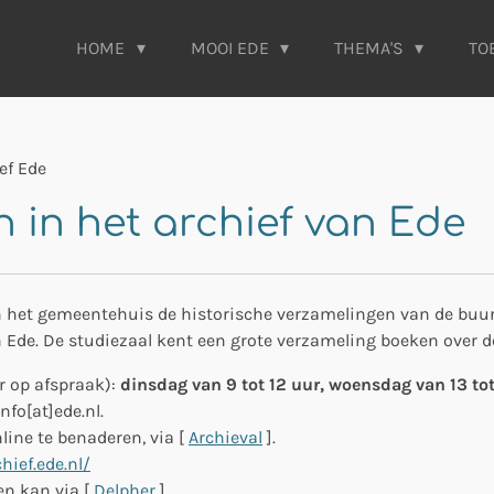
HOME
MOOI EDE
THEMA'S
TO
ef Ede
n in het archief van Ede
 het gemeentehuis de historische verzamelingen van de buurt
Ede. De studiezaal kent een grote verzameling boeken over de 
r op afspraak):
dinsdag van 9 tot 12 uur,
woensdag van 13 tot
fo[at]ede.nl.
line te benaderen, via [
Archieval
].
ief.ede.nl/
en kan via [
Delpher
].