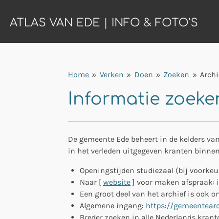
Ga
ATLAS VAN EDE | INFO & FOTO'S
direct
naar
de
hoofdinhoud
Home
»
Verken
»
Doen
»
Zoeken
»
Archi
Informatie zoeke
De gemeente Ede beheert in de kelders van
in het verleden uitgegeven kranten binnen 
Openingstijden studiezaal (bij voorkeu
Naar [
website
] voor maken afspraak: in
Een groot deel van het archief is ook on
Algemene ingang:
https://gemeentearch
Breder zoeken in alle Nederlands krant