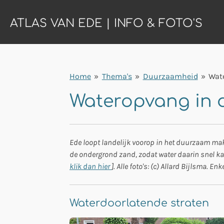
Ga
ATLAS VAN EDE | INFO & FOTO'S
direct
naar
de
hoofdinhoud
Home
»
Thema's
»
Duurzaamheid
»
Wat
Wateropvang in 
Ede loopt landelijk voorop in het duurzaam mak
de ondergrond zand, zodat water daarin snel kan
klik dan hier
]. Alle foto's: (c) Allard Bijlsma. En
Waterdoorlatende straten