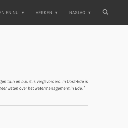
EN EN NU
VERKEN
NASLAG
n tuin en buurt is vergevorderd. In Oost-Ede is
 meer weten over het watermanagement in Ede, [